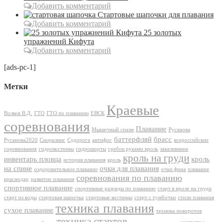
Добавить комментарий
Стартовые шапочки для плавания
Добавить комментарий
25 золотых
упражнений Кифута
Добавить комментарий
[ads-pc-1]
Метки
Краевые
Волков В.Д.
ГТО
ГТО по плаванию
ЕВСК
соревнования
Плавание
Мышечный спазм
Русанова
баттерфляй
брасс
Русанова2020
Снорклинг
Судорога
антифог
всероссийские
соревнования
гидрокостюмы
гидрошорты
гребок руками кроль
закаливание
кроль на груди
инвентарь пловца
кроль
история плавания
кроль
на спине
очки для плавания
оздоровительное плавание
очки фина
плавание
соревнования по плаванию
краснодар
развитие плавания
спортивное плавание
спортивные разряды по плаванию
старт в кроле на груди
старт из воды
стартовая шапочка
стартовые костюмы
старт с тумбочки
стили плавания
техника плавания
сухое плавание
техника поворотов
техника стартов