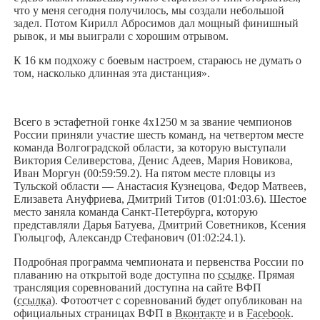
что у меня сегодня получилось, мы создали небольшой
задел. Потом Кирилл Абросимов дал мощный финишный
рывок, и мы выиграли с хорошим отрывом.
К 16 км подхожу с боевым настроем, стараюсь не думать о
том, насколько длинная эта дистанция».
Всего в эстафетной гонке 4х1250 м за звание чемпионов
России приняли участие шесть команд, на четвертом месте
команда Волгоградской области, за которую выступали
Виктория Селиверстова, Денис Адеев, Мария Новикова,
Иван Моргун (00:59:59.2). На пятом месте пловцы из
Тульской области — Анастасия Кузнецова, Федор Матвеев,
Елизавета Ануфриева, Дмитрий Титов (01:01:03.6). Шестое
место заняла команда Санкт-Петербурга, которую
представляли Дарья Батуева, Дмитрий Советников, Ксения
Гюльцгоф, Александр Стефанович (01:02:24.1).
Подробная программа чемпионата и первенства России по
плаванию на открытой воде доступна по
ссылке
. Прямая
трансляция соревнований доступна на сайте ВФП
(
ссылка
). Фотоотчет с соревнований будет опубликован на
официальных страницах ВФП в
Вконтакте
и в
Facebook
.