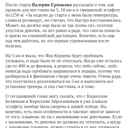
После старта
Валерия Ермакова
рассказала о том, как
прошли для нее гонки на 5, 10 км и в смешанной эстафете
4х1250 м: «За неделю до старта у меня была температура,
словила ротавирус, но считаю, что быстро восстановилась.
Может, на десятке еще была не так полна сил, поэтому
упустила девочек, но все равно я рада, что смогла попасть
в призы на олимпийской дистанции. Конечно, есть еще
над чем работать, но это первые соревнования после
болезни.
На 5 км я знала, что Яна Курцева будет пробовать
уплывать, и надо было ее не отпускать. Когда уже осталось
где-то 400 м до финиша, я решила, что либо сейчас, либо
никогда надо пробовать вырываться в лидеры, потому что
разбираться в финишном створе очень тяжело. Очень рада,
что получилось реализоваться на 5-ке и выполнить все
установки тренера, и она счастлива, и я тоже.
О сегодняшней гонке могу сказать, что с Кириллом
Беляевым и Кириллом Абросимовым я уже плавала
эстафету, вообще была уверена в нашей победе. Но,
конечно, есть свои особенности в тактике: многое зависит
от того, плывешь ли ты с мальчиками или девочками. Если
с мальчиками, то девочки не должны их отпускать, а когда
с девочками плывешь, нужно стараться от них оторваться,