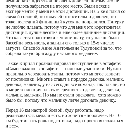
чемпионате: «Десяткой не очень доволен, потому что не
получилось забраться на второе место. Были всякие
эксперименты у меня на этой дистанции. На 5-ке я плыл со
свежей головой, поэтому ей относительно доволен, но
тоже последний финишный кусок не понравился. Пятерку
не люблю плавать, потому что для меня это коротковатая
дистанция, лучше десятка и еще более длинные дистанции.
Что касается подготовки к чемпионату, то у нас не было
бассейна весь июль, а залили его только в 15-х числах
августа. Спасибо Анне Анатольевне Тулуповой за то, что
собрала такую бригаду, у нас много медалей».
Также Кирилл проанализировал выступление в эстафете:
«Самое важное в эстафете — сильные участники. Нужно
правильно чередовать этапы, потому что многое зависит
от постановки. Многие ставят в порядке девочка, мальчик,
девочка, мальчик, у нас сегодня все команды так плыли, но
в мире тенденция плыть очередностью девочка, девочка,
мальчик, мальчик. Но мы не стали рисковать, хотя можно
было бы, потому что мальчику легче догонять девочку.
Перед 16 км настрой боевой, буду работать, надо
реализоваться, медали есть, но хочется «побогаче». На 16
км будет играть роль подготовка, надо просто выложиться
и все».