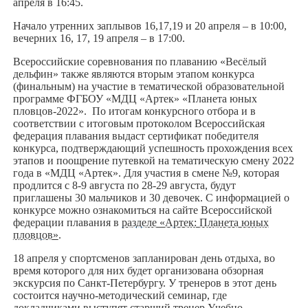
апреля в 16:45.
Начало утренних заплывов 16,17,19 и 20 апреля – в 10:00,
вечерних 16, 17, 19 апреля – в 17:00.
Всероссийские соревнования по плаванию «Весёлый
дельфин» также являются вторым этапом конкурса
(финальным) на участие в тематической образовательной
программе ФГБОУ «МДЦ «Артек» «Планета юных
пловцов-2022». По итогам конкурсного отбора и в
соответствии с итоговым протоколом Всероссийская
федерация плавания выдаст сертификат победителя
конкурса, подтверждающий успешность прохождения всех
этапов и поощрение путевкой на тематическую смену 2022
года в «МДЦ «Артек». Для участия в смене №9, которая
продлится с 8-9 августа по 28-29 августа, будут
приглашены 30 мальчиков и 30 девочек. С информацией о
конкурсе можно ознакомиться на сайте Всероссийской
федерации плавания в
разделе «Артек: Планета юных
пловцов»
.
18 апреля у спортсменов запланирован день отдыха, во
время которого для них будет организована обзорная
экскурсия по Санкт-Петербургу. У тренеров в этот день
состоится научно-методический семинар, где
докладчиками выступят старший тренер Учебно-