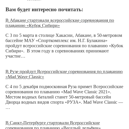
Вам будет интересно почитать:
В Абакане стартовали всероссийские соревнования по
плаванию «Кубок Сибири»
С 3 по 5 марта в столице Хакасии, Абакане, в 50-метровом
бассейне МАУ «Спорткомплекс им. Н.Г. Булакина»
пройдут всероссийские соревнования по плаванию «Кубок
Сибири». В этом году в соревнованиях принимают
участие…
В Рузе пройдут Всероссийские соревнования по плаванию
«Mad Wave Classic»
С 4 по 5 декабря подмосковная Руза примет Всероссийские
соревнования по плаванию «Mad Wave Classic 2021».
Местом водных баталий станет 50-метровый бассейн
Дворца водных видов спорта «РУЗА». Mad Wave Classic —
…
В Санкт-Петербурге стартовали Всероссийские
соревнования по плаванию «Веселый дельфин»