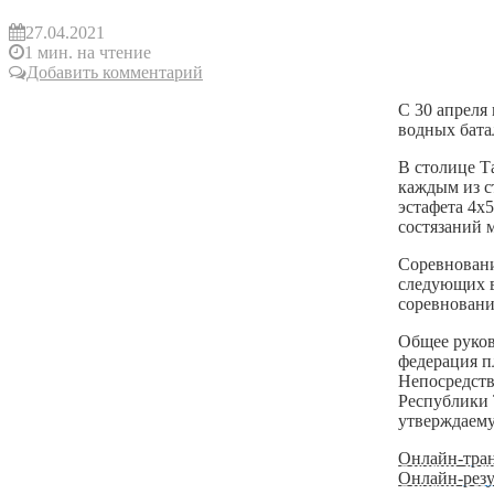
27.04.2021
1 мин. на чтение
Добавить комментарий
С 30 апреля
водных бата
В столице Т
каждым из с
эстафета 4х
состязаний 
Соревновани
следующих в
соревновани
Общее руков
федерация п
Непосредств
Республики 
утверждаем
Онлайн-тра
Онлайн-резу