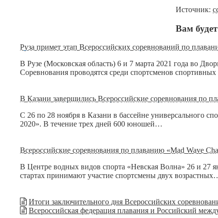
Источник:
с
Вам будет
Руза примет этап Всероссийских соревнований по плаван
В Рузе (Московская область) 6 и 7 марта 2021 года во Д
Соревнования проводятся среди спортсменов спортивны
В Казани завершились Всероссийские соревнования по пл
С 26 по 28 ноября в Казани в бассейне универсального с
2020». В течение трех дней 600 юношей…
Всероссийские соревнования по плаванию «Mad Wave Chal
В Центре водных видов спорта «Невская Волна» 26 и 27 я
стартах принимают участие спортсмены двух возрастных
Итоги заключительного дня Всероссийских соревнова
Всероссийская федерация плавания и Российский меж