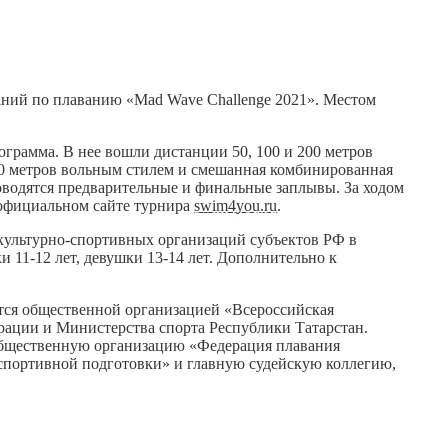
ваний по плаванию «Mad Wave Challenge 2021». Местом
.
ограмма. В нее вошли дистанции 50, 100 и 200 метров
00 метров вольным стилем и смешанная комбинированная
роводятся предварительные и финальные заплывы. За ходом
 официальном сайте турнира
swim4you.ru
.
культурно-спортивных организаций субъектов РФ в
 11-12 лет, девушки 13-14 лет. Дополнительно к
тся общественной организацией «Всероссийская
рации и Министерства спорта Республики Татарстан.
общественную организацию «Федерация плавания
спортивной подготовки» и главную судейскую коллегию,