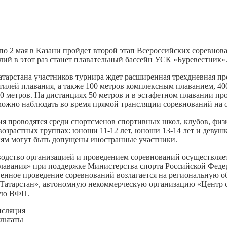
 по 2 мая в Казани пройдет второй этап Всероссийских соревно
лий в этот раз станет плавательный бассейн УСК «Буревестник»
атарстана участников турнира ждет расширенная трехдневная пр
тилей плавания, а также 100 метров комплексным плаванием, 4
50 метров. На дистанциях 50 метров и в эстафетном плавании п
можно наблюдать во время прямой трансляции соревнований на
я проводятся среди спортсменов спортивных школ, клубов, физ
озрастных группах: юноши 11-12 лет, юноши 13-14 лет и девушки
ям могут быть допущены иностранные участники.
одство организацией и проведением соревнований осуществляе
лавания» при поддержке Министерства спорта Российской Феде
енное проведение соревнований возлагается на региональную 
Татарстан», автономную некоммерческую организацию «Центр 
ую ВФП.
нсляция
льтаты