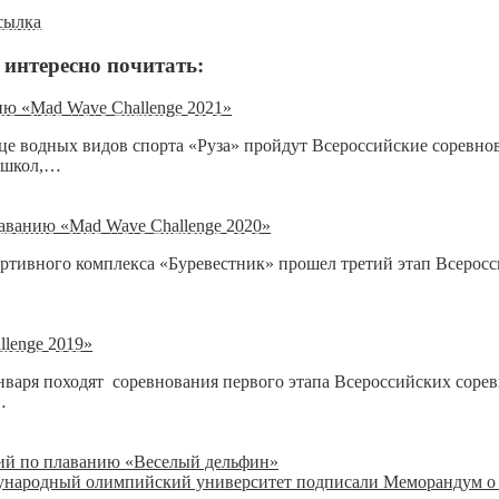
сылка
 интересно почитать:
ию «Mad Wave Challenge 2021»
ворце водных видов спорта «Руза» пройдут Всероссийские соревн
х школ,…
аванию «Mad Wave Challenge 2020»
портивного комплекса «Буревестник» прошел третий этап Всеро
lenge 2019»
нваря походят соревнования первого этапа Всероссийских соре
…
ний по плаванию «Веселый дельфин»
дународный олимпийский университет подписали Меморандум о 