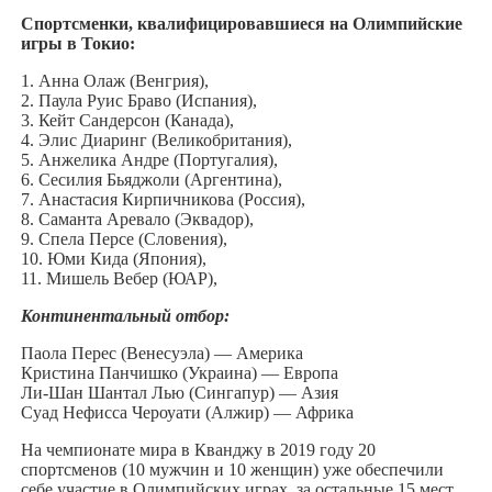
Спортсменки, квалифицировавшиеся на Олимпийские
игры в Токио:
1. Анна Олаж (Венгрия),
2. Паула Руис Браво (Испания),
3. Кейт Сандерсон (Канада),
4. Элис Диаринг (Великобритания),
5. Анжелика Андре (Португалия),
6. Сесилия Бьяджоли (Аргентина),
7. Анастасия Кирпичникова (Россия),
8. Саманта Аревало (Эквадор),
9. Спела Персе (Словения),
10. Юми Кида (Япония),
11. Мишель Вебер (ЮАР),
Континентальный отбор:
Паола Перес (Венесуэла) — Америка
Кристина Панчишко (Украина) — Европа
Ли-Шан Шантал Лью (Сингапур) — Азия
Суад Нефисса Чероуати (Алжир) — Африка
На чемпионате мира в Кванджу в 2019 году 20
спортсменов (10 мужчин и 10 женщин) уже обеспечили
себе участие в Олимпийских играх, за остальные 15 мест