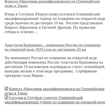
Кирилл Абросимов квалифицировался на Олимпийские
игры в Токио
Вчера в Сетубале (Португалия) состоялся Олимпийский
квалификационный турнир по плаванию на открытой воде
среди мужчин на дистанции 10 км. Россию представляли
Кирилл Абросимов и Евгений Дратцев. По правилам
отбора в отличие…
Анастасия Крапивина – чемпионка России по плаванию
на открытой воде 2019 года на дистанции 10 км
На чемпионате России по плаванию на открытой воде
действующая чемпионка России Анастасия Крапивина на
дистанции 10 километров подтвердила статус сильнейшей,
выиграв заплыв в этом виде программы. Серебряным
призером стала Мария…
Кирилл Абросимов квалифицировался на Олимпийские
игры в Токио
Сегодня в Сетубале стартует Олимпийский
квалификационный турнир по плаванию на открытой воде