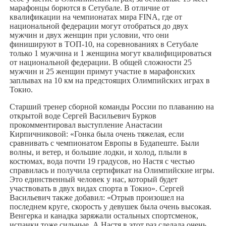
марафонцы борются в Сетубале. В отличие от
квалификации на чемпионатах мира FINA, где от
национальной федерации могут отобраться до двух
мужчин и двух женщин при условии, что они
финишируют в ТОП-10, на соревнованиях в Сетубале
только 1 мужчина и 1 женщина могут квалифицироваться
от национальной федерации. В общей сложности 25
мужчин и 25 женщин примут участие в марафонских
заплывах на 10 км на предстоящих Олимпийских играх в
Токио.
Старший тренер сборной команды России по плаванию на
открытой воде Сергей Васильевич Бурков
прокомментировал выступление Анастасии
Кирпичниковой: «Гонка была очень тяжелая, если
сравнивать с чемпионатом Европы в Будапеште. Были
волны, и ветер, и большие лодки, и холод, плыли в
костюмах, вода почти 19 градусов, но Настя с честью
справилась и получила сертификат на Олимпийские игры.
Это единственный человек у нас, который будет
участвовать в двух видах спорта в Токио». Сергей
Васильевич также добавил: «Отрыв произошел на
последнем круге, скорость у девушек была очень высокая.
Венгерка и канадка заряжали остальных спортсменок,
испанки тоже сильные. А Настя в этот раз сделала очень