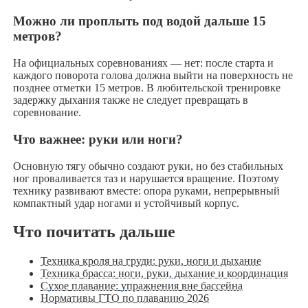
Можно ли проплыть под водой дальше 15
метров?
На официальных соревнованиях — нет: после старта и
каждого поворота голова должна выйти на поверхность не
позднее отметки 15 метров. В любительской тренировке
задержку дыхания также не следует превращать в
соревнование.
Что важнее: руки или ноги?
Основную тягу обычно создают руки, но без стабильных
ног проваливается таз и нарушается вращение. Поэтому
технику развивают вместе: опора руками, непрерывный
компактный удар ногами и устойчивый корпус.
Что почитать дальше
Техника кроля на груди: руки, ноги и дыхание
Техника брасса: ноги, руки, дыхание и координация
Сухое плавание: упражнения вне бассейна
Нормативы ГТО по плаванию 2026