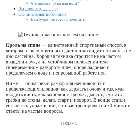
Что важнее: руки или ноги?
Что почитать дальше
Официальные источники
Вам будет интересно почитать:
Кроль на спине
— единственный спортивный способ, в
котором пловец почти всю дистанцию видит потолок, а не
дно бассейна. Хорошая техника строится не на частом
вращении рук, а на устойчивом положении тела,
своевременном развороте плеч, опоре ладонью и
предплечьем о воду и непрерывной работе ног.
Ниже — пошаговый разбор для начинающих и
продолжающих пловцов: как держать голову и таз, куда
вводить кисть, как выполнять гребок, дышать, считать
гребки до стены, делать старт и поворот. В конце статьи
есть шесть упражнений, готовая тренировка на 30 минут и
ответы на частые вопросы.
РЕКЛАМА