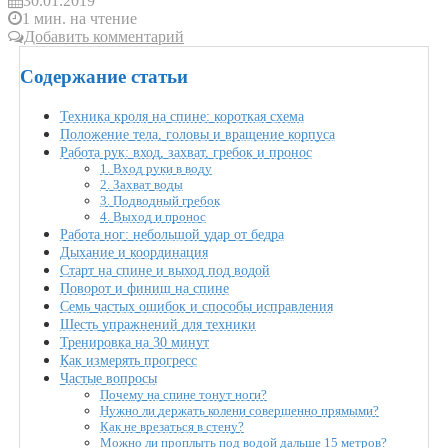
30.01.2019
1 мин. на чтение
Добавить комментарий
Содержание статьи
Техника кроля на спине: короткая схема
Положение тела, головы и вращение корпуса
Работа рук: вход, захват, гребок и пронос
1. Вход руки в воду
2. Захват воды
3. Подводный гребок
4. Выход и пронос
Работа ног: небольшой удар от бедра
Дыхание и координация
Старт на спине и выход под водой
Поворот и финиш на спине
Семь частых ошибок и способы исправления
Шесть упражнений для техники
Тренировка на 30 минут
Как измерять прогресс
Частые вопросы
Почему на спине тонут ноги?
Нужно ли держать колени совершенно прямыми?
Как не врезаться в стену?
Можно ли проплыть под водой дальше 15 метров?