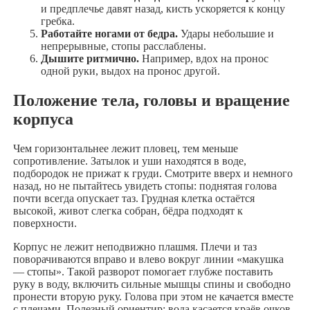
и предплечье давят назад, кисть ускоряется к концу
гребка.
Работайте ногами от бедра.
Удары небольшие и
непрерывные, стопы расслаблены.
Дышите ритмично.
Например, вдох на пронос
одной руки, выдох на пронос другой.
Положение тела, головы и вращение
корпуса
Чем горизонтальнее лежит пловец, тем меньше
сопротивление. Затылок и уши находятся в воде,
подбородок не прижат к груди. Смотрите вверх и немного
назад, но не пытайтесь увидеть стопы: поднятая голова
почти всегда опускает таз. Грудная клетка остаётся
высокой, живот слегка собран, бёдра подходят к
поверхности.
Корпус не лежит неподвижно плашмя. Плечи и таз
поворачиваются вправо и влево вокруг линии «макушка
— стопы». Такой разворот помогает глубже поставить
руку в воду, включить сильные мышцы спины и свободно
пронести вторую руку. Голова при этом не качается вместе
с плечами. Полезный ориентир: вода касается краёв очков,