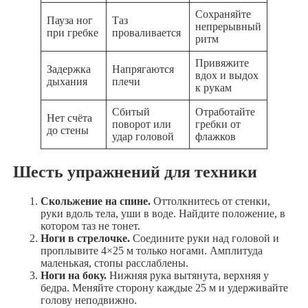
Сохраняйте
Пауза ног
Таз
непрерывный
при гребке
проваливается
ритм
Привяжите
Задержка
Напрягаются
вдох и выдох
дыхания
плечи
к рукам
Сбитый
Отработайте
Нет счёта
поворот или
гребки от
до стены
удар головой
флажков
Шесть упражнений для техники
Скольжение на спине.
Оттолкнитесь от стенки,
руки вдоль тела, уши в воде. Найдите положение, в
котором таз не тонет.
Ноги в стрелочке.
Соедините руки над головой и
проплывите 4×25 м только ногами. Амплитуда
маленькая, стопы расслаблены.
Ноги на боку.
Нижняя рука вытянута, верхняя у
бедра. Меняйте сторону каждые 25 м и удерживайте
голову неподвижно.