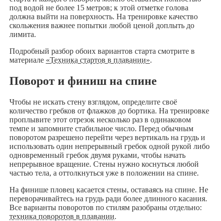
под водой не более 15 метров; к этой отметке голова
должна выйти на поверхность. На тренировке качество
скольжения важнее попытки любой ценой доплыть до
лимита.
Подробный разбор обоих вариантов старта смотрите в
материале
«Техника стартов в плавании»
.
Поворот и финиш на спине
Чтобы не искать стену взглядом, определите своё
количество гребков от флажков до бортика. На тренировке
проплывите этот отрезок несколько раз в одинаковом
темпе и запомните стабильное число. Перед обычным
поворотом разрешено перейти через вертикаль на грудь и
использовать один непрерывный гребок одной рукой либо
одновременный гребок двумя руками, чтобы начать
непрерывное вращение. Стены нужно коснуться любой
частью тела, а оттолкнуться уже в положении на спине.
На финише пловец касается стены, оставаясь на спине. Не
переворачивайтесь на грудь ради более длинного касания.
Все варианты поворотов по стилям разобраны отдельно:
техника поворотов в плавании
.