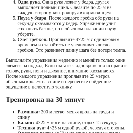
Одна рука.
Одна рука лежит у бедра, другая
выполняет полный цикл. Сделайте по 25 м на
каждую сторону, контролируя вход мизинцем.
Пауза у бедра.
После каждого гребка обе руки на
секунду оказываются у бёдер. Упражнение учит
сохранять баланс, но в обычном плавании паузу
уберите.
Счёт гребков.
Проплывите 4×25 м с одинаковым
временем и старайтесь не увеличивать число
гребков. Это развивает длину шага без потери темпа.
Выполняйте упражнения медленно и меняйте только один
элемент за подход. Если пытаться одновременно исправить
голову, руки, ноги и дыхание, внимание рассыпается.
После каждого упражнения проплывите 25 метров
обычным кролем на спине и перенесите найденное
ощущение в целостную технику.
Тренировка на 30 минут
Разминка:
200 м легко, меняя кроль на груди и
спину.
Баланс:
4×25 м ноги на спине, отдых 15 секунд.
Техника рук:
4×25 м одной рукой, чередуя стороны.