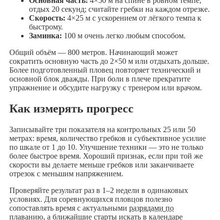
Основная часть:
4×50 м на спине в ровном темпе,
отдых 20 секунд; считайте гребки на каждом отрезке.
Скорость:
4×25 м с ускорением от лёгкого темпа к
быстрому.
Заминка:
100 м очень легко любым способом.
Общий объём — 800 метров. Начинающий может
сократить основную часть до 2×50 м или отдыхать дольше.
Более подготовленный пловец повторяет технический и
основной блок дважды. При боли в плече прекратите
упражнение и обсудите нагрузку с тренером или врачом.
Как измерять прогресс
Записывайте три показателя на контрольных 25 или 50
метрах: время, количество гребков и субъективное усилие
по шкале от 1 до 10. Улучшение техники — это не только
более быстрое время. Хороший признак, если при той же
скорости вы делаете меньше гребков или заканчиваете
отрезок с меньшим напряжением.
Проверяйте результат раз в 1–2 недели в одинаковых
условиях. Для соревнующихся пловцов полезно
сопоставлять время с актуальными
разрядами по
плаванию
, а ближайшие старты искать в
календаре