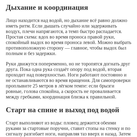
Дыхание и координация
Лицо находится над водой, но дыхание всё равно должно
иметь ритм. Если дышать случайно или задерживать
воздух, плечи напрягаются, а темп быстро распадается.
Простая схема: вдох во время проноса правой руки,
спокойный выдох во время проноса левой. Можно выбрать
противоположную сторону — главное, чтобы выдох был
полным и без задержки.
Руки движутся попеременно, но не торопятся догнать друг
друга. Пока одна рука создаёт опору под водой, вторая
проходит над поверхностью. Ноги работают постоянно и
не останавливаются во время вращения. Для самопроверки
проплывите 25 метров в лёгком темпе: если брызги
ровные, голова спокойна, а скорость не проваливается
между гребками, координация близка к правильной.
Старт на спине и выход под водой
Старт выполняют из воды: пловец держится обеими
руками за стартовые поручни, ставит стопы на стенку и по
сигналу разгибает ноги, направляя таз вверх и назад. Затем