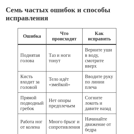
Семь частых ошибок и способы
исправления
Что
Как
Ошибка
происходит
исправить
Верните уши
Поднятая
Таз и ноги
в воду,
голова
тонут
смотрите
вверх
Кисть
Вводите руку
Тело идёт
входит за
по линии
«змейкой»
головой
плеча
Прямой
Согните
Нет опоры
подводный
локоть и
предплечьем
гребок
давите назад
Начинайте
Работа ног
Много брызг и
движение от
от колена
сопротивления
бедра