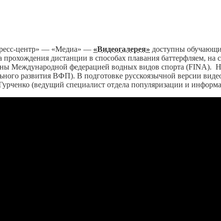
«Пресс-центр» — «Медиа» —
«Видеогалерея»
доступны обучающие
а прохождения дистанции в способах плавания баттерфляем, на 
лены Международной федерацией водных видов спорта (FINA).
Н
ного развития ВФП). В подготовке русскоязычной версии виде
 Гурченко (ведущий специалист отдела популяризации и информ