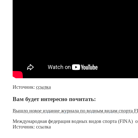
Источник:
ссылка
Вам будет интересно почитать:
Вышло новое издание журнала по водным видам спорта FI
Международная федерация водных видов спорта (FINA) оп
Источник: ссылка