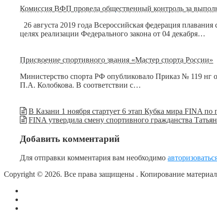
Комиссия ВФП провела общественный контроль за выполн
26 августа 2019 года Всероссийская федерация плавания
целях реализации Федерального закона от 04 декабря…
Присвоение спортивного звания «Мастер спорта России»
Министерство спорта РФ опубликовало Приказ № 119 нг от
П.А. Колобкова. В соответствии с…
В Казани 1 ноября стартует 6 этап Кубка мира FINA по
FINA утвердила смену спортивного гражданства Татья
Добавить комментарий
Для отправки комментария вам необходимо
авторизоватьс
Copyright © 2026. Все права защищены
. Копирование материа
О сайте
Контакты
Политика конфиденциальности