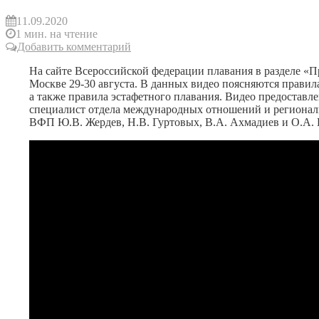
11.09.2020
1 мин. на чтение
Добавить комментарий
На сайте Всероссийской федерации плавания в разделе 
Москве 29-30 августа. В данных видео поясняются правил
а также правила эстафетного плавания. Видео предостав
специалист отдела международных отношений и региональ
ВФП Ю.В. Жердев, Н.В. Гуртовых, В.А. Ахмадиев и О.А.