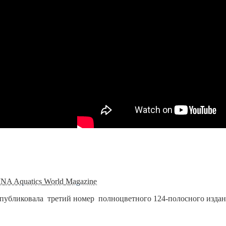
NA Aquatics World Magazine
убликовала третий номер полноцветного 124-полосного издани