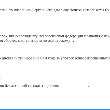
оссии по плаванию Сергею Геннадьевичу Чепику исполняется 65 
терс», вице-президенту Всероссийской федерации плавания Алек
ногоборью, мастер спорта по офицерскому…
в дисквалифицированы на 4 года за употребление запрещенных 
я
.
лов без активной ссылки запрещено
блог о плавании
.