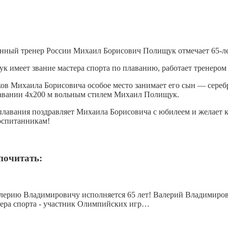
женный тренер России Михаил Борисович Полищук отмечает 65-л
 имеет звание мастера спорта по плаванию, работает тренеро
ов Михаила Борисовича особое место занимает его сын — сере
лавании 4х200 м вольным стилем Михаил Полищук.
лавания поздравляет Михаила Борисовича с юбилеем и желает кре
воспитанникам!
почитать:
Валерию Владимировичу исполняется 65 лет! Валерий Владимиро
тера спорта - участник Олимпийских игр…