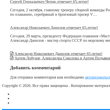
Сергей Геннадьевич Чепик отмечает 65-летие!
Сегодня, 2 октября, главному тренеру сборной команды Р
по плаванию, серебряный и бронзовый призер V…
Александр Николаевич Данилов отмечает 65-летие!
Сегодня, 29 марта, президенту Федерации плавания «Мас
Александр Данилов - мастер спорта СССР по морскому м
Александр Николаевич Данилов отмечает 65-летие!
Артем Лобузов, Александра Соколова и Артем Подъяко
Добавить комментарий
Для отправки комментария вам необходимо
авторизоватьс
Copyright © 2026. Все права защищены
. Копирование материа
О сайте
Контакты
Политика конфиденциальности