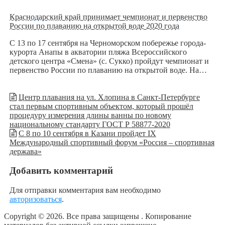
Краснодарский край принимает чемпионат и первенство
России по плаванию на открытой воде 2020 года
С 13 по 17 сентября на Черноморском побережье города-
курорта Анапы в акватории пляжа Всероссийского
детского центра «Смена» (c. Сукко) пройдут чемпионат и
первенство России по плаванию на открытой воде. На…
Центр плавания на ул. Хлопина в Санкт-Петербурге
стал первым спортивным объектом, который прошёл
процедуру измерения длины ванны по новому
национальному стандарту ГОСТ Р 58877-2020
С 8 по 10 сентября в Казани пройдет IX
Международный спортивный форум «Россия – спортивная
держава»
Добавить комментарий
Для отправки комментария вам необходимо
авторизоваться
.
Copyright © 2026. Все права защищены
. Копирование