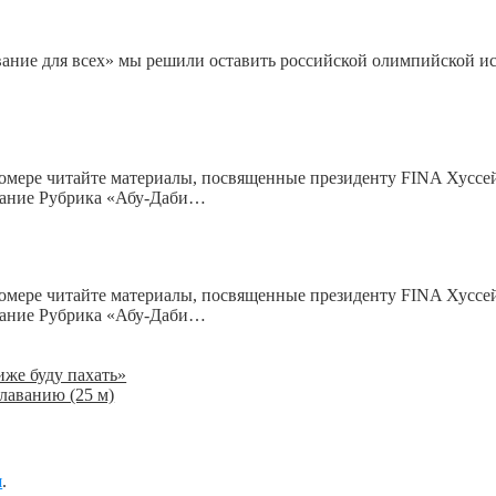
вание для всех» мы решили оставить российской олимпийской и
номере читайте материалы, посвященные президенту FINA Хуссе
жание Рубрика «Абу-Даби…
номере читайте материалы, посвященные президенту FINA Хуссе
жание Рубрика «Абу-Даби…
же буду пахать»
лаванию (25 м)
я
.