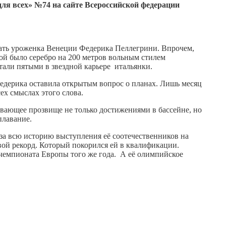
ля всех» №74 на сайте Всероссийской федерации
ать уроженка Венеции Федерика Пеллегрини. Впрочем,
омой было серебро на 200 метров вольным стилем
тали пятыми в звездной карьере итальянки.
едерика оставила открытым вопрос о планах. Лишь месяц
ех смыслах этого слова.
ывающее прозвище не только достижениями в бассейне, но
плавание.
за всю историю выступления её соотечественников на
вой рекорд. Который покорился ей в квалификации.
 чемпионата Европы того же года. А её олимпийское