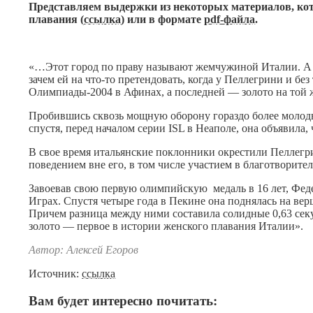
Представляем выдержки из некоторых материалов, кото
плавания (
ссылка
) или в формате
pdf-файла
.
«…Этот город по праву называют жемчужиной Италии. А 
зачем ей на что-то претендовать, когда у Пеллегрини и бе
Олимпиады-2004 в Афинах, а последней — золото на той ж
Пробившись сквозь мощную оборону гораздо более молоды
спустя, перед началом серии ISL в Неаполе, она объявила,
В свое время итальянские поклонники окрестили Пеллегри
поведением вне его, в том числе участием в благотворите
Завоевав свою первую олимпийскую медаль в 16 лет, Феде
Играх. Спустя четыре года в Пекине она поднялась на ве
Причем разница между ними составила солидные 0,63 сек
золото — первое в истории женского плавания Италии».
Автор: Алексей Егоров
Источник:
ссылка
Вам будет интересно почитать: