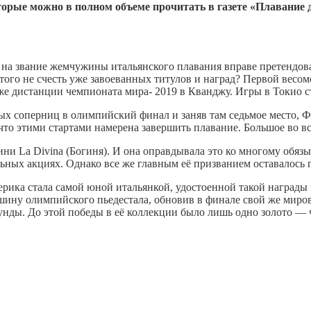
рые можно в полном объеме прочитать в газете «Плавание д
на звание жемчужины итальянского плавания вправе претендов
з того не счесть уже завоеванных титулов и наград? Первой вес
е дистанции чемпионата мира- 2019 в Кванджу. Игры в Токио с
х соперниц в олимпийский финал и заняв там седьмое место, Ф
 что этими стартами намерена завершить плавание. Большое во вс
ни La Divina (Богиня). И она оправдывала это ко многому обяз
льных акциях. Однако все же главным её призванием оставалось 
рика стала самой юной итальянкой, удостоенной такой награды 
ршину олимпийского пьедестала, обновив в финале свой же миро
унды. До этой победы в её коллекции было лишь одно золото —