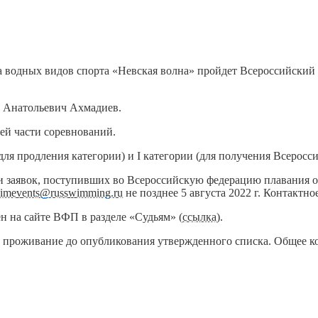
ра водных видов спорта «Невская волна» пройдет Всероссийский
 Анатольевич Ахмадиев.
ней части соревнований.
ля продления категории) и I категории (для получения Всеросси
и заявок, поступивших во Всероссийскую федерацию плавания о
imevents@russwimming.ru
не позднее 5 августа 2022 г. Контактное
н на сайте ВФП в разделе «Судьям» (
ссылка
).
ь проживание до опубликования утвержденного списка. Общее кол