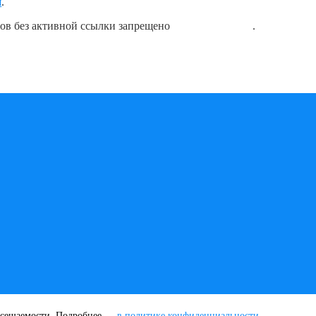
я
.
лов без активной ссылки запрещено
блог о плавании
.
посещаемости. Подробнее —
в политике конфиденциальности
.