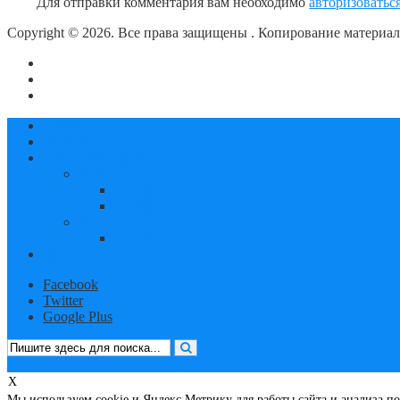
Для отправки комментария вам необходимо
авторизоватьс
Copyright © 2026. Все права защищены
. Копирование материа
О сайте
Контакты
Политика конфиденциальности
Статьи
Новости
Календарь соревнований
2019
октябрь
декабрь
2020
январь
Документы
Facebook
Twitter
Google Plus
X
Мы используем cookie и Яндекс Метрику для работы сайта и анализа 