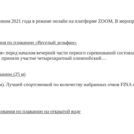
июня 2021 года в режиме онлайн на платформе ZOOM. В меропр
ания по плаванию «Веселый дельфин»
ия» перед началом вечерней части первого соревнований состоя
ой приняли участие четырехкратный олимпийский…
ванию (25 м)
м). Лучшей спортсменкой по количеству набранных очков FINA ст
нования по плаванию на открытой воде