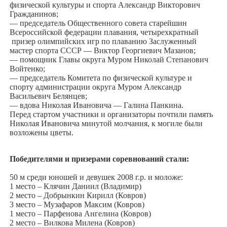
физической культуры и спорта Александр Викторович
Гражданинов;
— председатель Общественного совета старейшин
Всероссийской федерации плавания, четырехкратный
призер олимпийских игр по плаванию Заслуженный
мастер спорта СССР — Виктор Георгиевич Мазанов;
— помощник Главы округа Муром Николай Степанович
Войтенко;
— председатель Комитета по физической культуре и
спорту администрации округа Муром Александр
Васильевич Белянцев;
— вдова Николая Ивановича — Галина Панкина.
Перед стартом участники и организаторы почтили память
Николая Ивановича минутой молчания, к могиле были
возложены цветы.
Победителями и призерами соревнований стали:
50 м среди юношей и девушек 2008 г.р. и моложе:
1 место – Клячин Даниил (Владимир)
2 место – Добрынкин Кирилл (Ковров)
3 место – Музафаров Максим (Ковров)
1 место – Парфенова Ангелина (Ковров)
2 место – Вилкова Милена (Ковров)