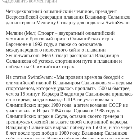
Добавить комментарий
Четырехкратный олимпийский чемпион, президент
Всероссийской федерации плавания Владимир Сальников
дал интервью Мелвину Стюарту для подкаста SwimSwam.
Мелвин (Мел) Стюарт – двукратный олимпийский
чемпион и бронзовый призер Олимпийских игр в
Барселоне в 1992 году, а также со-основатель
международного новостного сайта о плавании
SwimSwam.com. Мел Стюарт расспросил Владимира
Сальникова об успехе, спортивном пути в плавании и
победах на Олимпийских играх.
Из статьи SwimSwam: «Мы провели время за беседой с
олимпийской иконой Владимиром Сальниковым – первым
спортсменом, которому удалось проплыть 1500 м быстрее,
чем за 15 минут. Карьера Владимира Сальникова пришлась
на то время, когда команда США не участвовала в
Олимпийских играх 1980 года, а затем команда СССР не
участвовала в Играх 1984 года. Однако в 1988 году на
Олимпийских играх в Сеуле, оставив своего тренера и
тренируясь с женой на закате своей спортивной карьеры,
Владимир Сальников вырвал победу на 1500 м, и это через
8 лет после трех побед в 1980 году. Владимир Сальников
сейчас возглавляет Всероссийскую федерацию плавания».