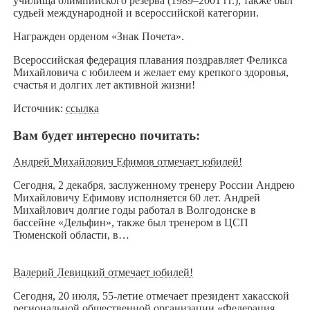
училища олимпийского резерва (1989–2001 гг.), также был
судьей международной и всероссийской категории.
Награжден орденом «Знак Почета».
Всероссийская федерация плавания поздравляет Феликса
Михайловича с юбилеем и желает ему крепкого здоровья,
счастья и долгих лет активной жизни!
Источник:
ссылка
Вам будет интересно почитать:
Андрей Михайлович Ефимов отмечает юбилей!
Сегодня, 2 декабря, заслуженному тренеру России Андрею
Михайловичу Ефимову исполняется 60 лет. Андрей
Михайлович долгие годы работал в Волгодонске в
бассейне «Дельфин», также был тренером в ЦСП
Тюменской области, в…
Валерий Левицкий отмечает юбилей!
Сегодня, 20 июля, 55-летие отмечает президент хакасской
региональной общественной организации «Федерация