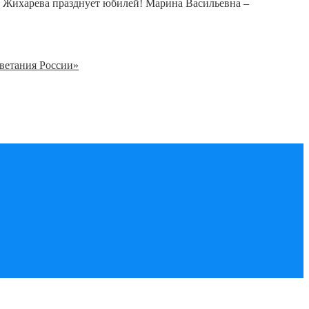
 Жихарева празднует юбилей! Марина Васильевна –
ветания России»