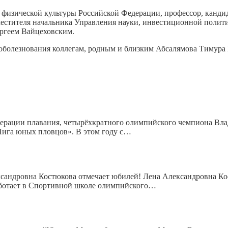
изической культуры Российской Федерации, профессор, кандидат
стителя начальника Управления науки, инвестиционной полити
ергеем Вайцеховским.
соболезнования коллегам, родным и близким Абсалямова Тимура
дерации плавания, четырёхкратного олимпийского чемпиона Вла
Лига юных пловцов». В этом году с…
ксандровна Костюкова отмечает юбилей! Лена Александровна К
Работает в Спортивной школе олимпийского…