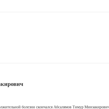
акирович
родолжительной болезни скончался Абсалямов Тимур Минзакирови