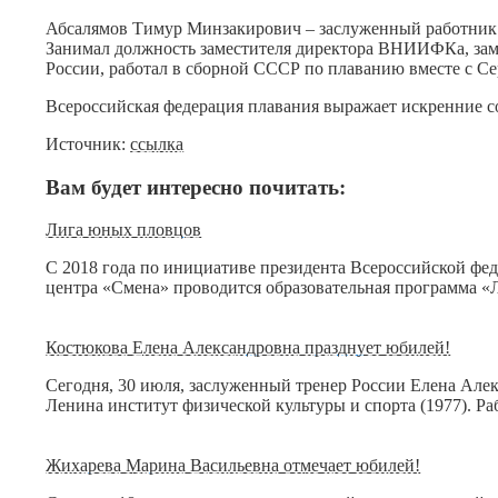
Абсалямов Тимур Минзакирович – заслуженный работник ф
Занимал должность заместителя директора ВНИИФКа, заме
России, работал в сборной СССР по плаванию вместе с С
Всероссийская федерация плавания выражает искренние 
Источник:
ссылка
Вам будет интересно почитать:
Лига юных пловцов
С 2018 года по инициативе президента Всероссийской фе
центра «Смена» проводится образовательная программа «
Костюкова Елена Александровна празднует юбилей!
Сегодня, 30 июля, заслуженный тренер России Елена Але
Ленина институт физической культуры и спорта (1977). 
Жихарева Марина Васильевна отмечает юбилей!