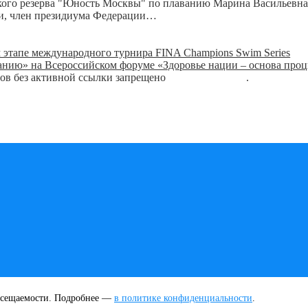
кого резерва "Юность Москвы" по плаванию Марина Васильевна
рии, член президиума Федерации…
м этапе международного турнира FINA Champions Swim Series
нию» на Всероссийском форуме «Здоровье нации – основа проц
лов без активной ссылки запрещено
блог о плавании
.
посещаемости. Подробнее —
в политике конфиденциальности
.