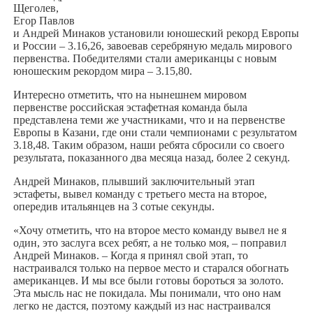
Щеголев,
Егор Павлов
и Андрей Минаков установили юношеский рекорд Европы
и России – 3.16,26, завоевав серебряную медаль мирового
первенства. Победителями стали американцы с новым
юношеским рекордом мира – 3.15,80.
Интересно отметить, что на нынешнем мировом
первенстве российская эстафетная команда была
представлена теми же участниками, что и на первенстве
Европы в Казани, где они стали чемпионами с результатом
3.18,48. Таким образом, наши ребята сбросили со своего
результата, показанного два месяца назад, более 2 секунд.
Андрей Минаков, плывший заключительный этап
эстафеты, вывел команду с третьего места на второе,
опередив итальянцев на 3 сотые секунды.
«Хочу отметить, что на второе место команду вывел не я
один, это заслуга всех ребят, а не только моя, – поправил
Андрей Минаков. – Когда я принял свой этап, то
настраивался только на первое место и старался обогнать
американцев. И мы все были готовы бороться за золото.
Эта мысль нас не покидала. Мы понимали, что оно нам
легко не дастся, поэтому каждый из нас настраивался