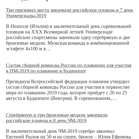
Три призовых места завоевали российские пловцы в 7 день
Универсиады-2019
В Неаполе (Италия) в заключительный день соревнований
пловцов на XXX Всемирной летней Универсиаде
российские спортсмены завоевали одну серебряную и две
бронзовые медали. Мужская команда в комбинированной
эстафете 4х100 м в…
Состав сборной команды России по плаванию для участия
в ПМ-2019 по плаванию в Будапеште
Президиум Всероссийской федерации плавания утвердил
состав сборной команды России для участия в первенстве
мира по плаванию 2019 года, которое пройдет с 20 по 25
августа в Будапеште (Венгрия). В соревнованиях,…
Серебряную и три бронзовые медали завоевали
российские пловцы в 8 день ЧМ-2019
В заключительный день ЧМ-2019 серебро завоевал
Евгений Рылов на 50 м на спине, бронзу – Юлия Ефимова