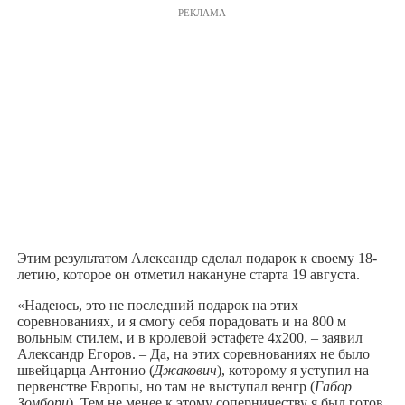
РЕКЛАМА
Этим результатом Александр сделал подарок к своему 18-
летию, которое он отметил накануне старта 19 августа.
«Надеюсь, это не последний подарок на этих
соревнованиях, и я смогу себя порадовать и на 800 м
вольным стилем, и в кролевой эстафете 4х200, – заявил
Александр Егоров. – Да, на этих соревнованиях не было
швейцарца Антонио (
Джакович
), которому я уступил на
первенстве Европы, но там не выступал венгр (
Габор
Зомбори
). Тем не менее к этому соперничеству я был готов.