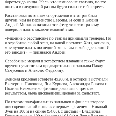
бороться до конца. Жаль, что немного не хватило, но это
опыт, и в следующий раз мы будем сильнее и быстрее».
Расстановка по этапам спортсменов в этот раз была
другой, чем на первенстве Европы. И если в Казани
Андрей Минаков начинал эстафету, то в этот раз ему
доверили плыть заключительный этап.
«Решение о расстановке по этапам принимали тренеры. Но
я отработаю любой этап, на какой поставят. Хотя, конечно,
мне лучше плыть последний этап. Там такой адреналин! И
это заводит», – признался Андрей.
Серебряные медали в эстафетном плавании также будут
вручены участникам предварительного заплыва Павлу
Самусенко и Алексею Федькину.
Женская кролевая эстафета 4х200 м, в которой выступали
Екатерина Никонова, Яна Курцева, Александра Быкова и
Полина Невмовенко, финишировавшая с третьим
результатом, была дисквалифицирована за фальстарт.
По итогам полуфинальных заплывов в финалы второго
дня соревнований вышли: с первым временем – Николай
Зуев на 100 м на спине (54,08), с шестым – Владислав
Герасименко на 100 м брассом (1,01,04) и Дарья Васькина