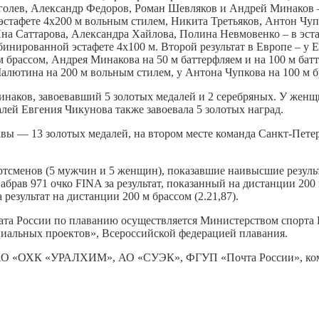
еголев, Александр Федоров, Роман Шевляков и Андрей Минаков 
стафете 4х200 м вольным стилем, Никита Третьяков, Антон Чуп
на Саттарова, Александра Хайлова, Полина Невмовенко – в эст
бинированной эстафете 4х100 м. Второй результат в Европе – у 
м брассом, Андрея Минакова на 50 м баттерфляем и на 100 м ба
алютина на 200 м вольным стилем, у Антона Чупкова на 100 м б
аков, завоевавший 5 золотых медалей и 2 серебряных. У женщи
лей Евгения Чикунова также завоевала 5 золотых наград.
ы — 13 золотых медалей, на втором месте команда Санкт-Петер
тсменов (5 мужчин и 5 женщин), показавшие наивысшие результ
брав 971 очко FINA за результат, показанный на дистанции 200 
результат на дистанции 200 м брассом (2.21,87).
ата России по плаванию осуществляется Министерством спорта
иальных проектов», Всероссийской федерацией плавания.
АО «ОХК «УРАЛХИМ», АО «СУЭК», ФГУП «Почта России», компа