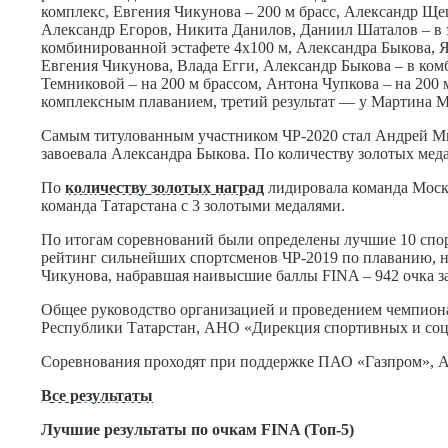
комплекс, Евгения Чикунова – 200 м брасс, Александр Щ
Александр Егоров, Никита Данилов, Даниил Шаталов – в э
комбинированной эстафете 4х100 м, Александра Быкова, Я
Евгения Чикунова, Влада Егги, Александр Быкова – в ком
Темниковой – на 200 м брассом, Антона Чупкова – на 200 
комплексным плаванием, третий результат — у Мартина М
Самым титулованным участником ЧР-2020 стал Андрей Мин
завоевала Александра Быкова. По количеству золотых меда
По
количеству золотых наград
лидировала команда Москв
команда Татарстана с 3 золотыми медалями.
По итогам соревнований были определены лучшие 10 спор
рейтинг сильнейших спортсменов ЧР-2019 по плаванию, на
Чикунова, набравшая наивысшие баллы FINA – 942 очка за 
Общее руководство организацией и проведением чемпион
Республики Татарстан, АНО «Дирекция спортивных и соц
Соревнования проходят при поддержке ПАО «Газпром», 
Все результаты
Лучшие результаты по очкам FINA (Топ-5)