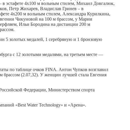
– в эстафете 4х100 м вольным стилем, Михаил Довгалюк,
ков, Петр Жихарев, Владислав Гринев – в
афете 4х200 м вольным стилем, Александра Курилкина,
Евгении Чикуновой на 100 м брассом, у Марии
ттерфляем, Ильи Бородина на дистанции 200 м
рассом.
н 5 золотых медалей, 1 серебряную и 1 бронзовую
бурга с 12 золотыми медалями, на третьем месте —
аты по таблице очков FINA. Антон Чупков возглавил
м брассом (2.07,32). У женщин лучшей стала Евгения
 Российской Федерации, Министерством спорта
ний «Best Water Technology» и «Арена».