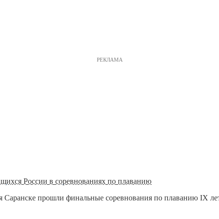
РЕКЛАМА
ащихся России в соревнованиях по плаванию
вия Саранске прошли финальные соревнования по плаванию IХ л