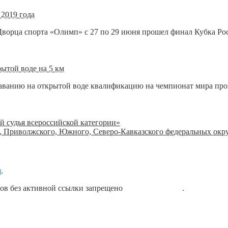
2019 года
Дворца спорта «Олимп» с 27 по 29 июня прошел финал Кубка Ро
ытой воде на 5 км
лаванию на открытой воде квалификацию на чемпионат мира пр
 судья всероссийской категории»
о, Приволжского, Южного, Северо-Кавказского федеральных окр
я
.
лов без активной ссылки запрещено
блог о плавании
.