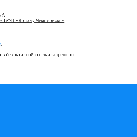
INA
мме ВФП «Я стану Чемпионом!»
я
.
лов без активной ссылки запрещено
блог о плавании
.