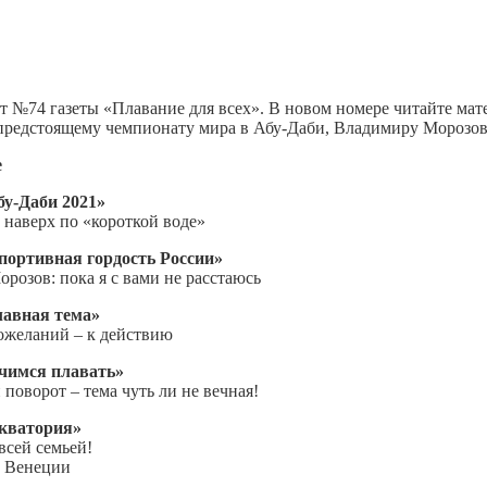
т №74 газеты «Плавание для всех». В новом номере читайте ма
предстоящему чемпионату мира в Абу-Даби, Владимиру Морозову
е
бу-Даби 2021»
 наверх по «короткой воде»
портивная гордость России»
розов: пока я с вами не расстаюсь
лавная тема»
ожеланий – к действию
чимся плавать»
поворот – тема чуть ли не вечная!
кватория»
всей семьей!
в Венеции