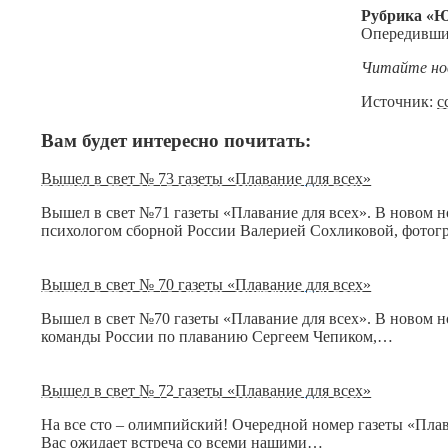
Рубрика «Ю
Опередивши
Читайте но
Источник:
с
Вам будет интересно почитать:
Вышел в свет № 73 газеты «Плавание для всех»
Вышел в свет №71 газеты «Плавание для всех». В новом 
психологом сборной России Валерией Сохликовой, фото
Вышел в свет № 70 газеты «Плавание для всех»
Вышел в свет №70 газеты «Плавание для всех». В новом 
команды России по плаванию Сергеем Чепиком,…
Вышел в свет № 72 газеты «Плавание для всех»
На все сто – олимпийский! Очередной номер газеты «Пла
Вас ожидает встреча со всеми нашими…