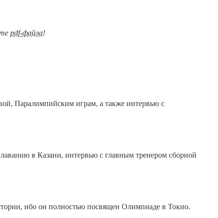
ате
pdf-файла
!
вой, Паралимпийским играм, а также интервью с
плаванию в Казани, интервью с главным тренером сборной
стории, ибо он полностью посвящен Олимпиаде в Токио.