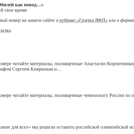
билей как повод…»
й свое время
вый номер на нашем сайте в
рубрике «Газета ВФП»
или в форм
сылка
номере читайте материалы, посвященные Анастасии Кирпичнико
графом Сергеем Кивриным и…
номере читайте материалы, посвященные чемпионату России по 
вание для всех» мы решили оставить российской олимпийской и