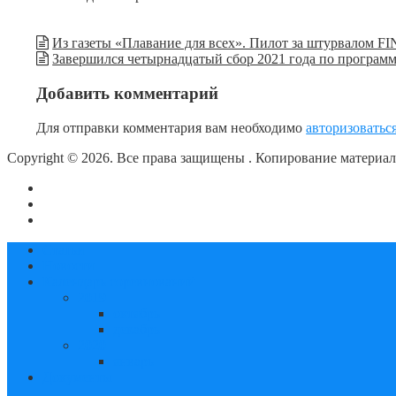
Из газеты «Плавание для всех». Пилот за штурвалом F
Завершился четырнадцатый сбор 2021 года по програ
Добавить комментарий
Для отправки комментария вам необходимо
авторизоватьс
Copyright © 2026. Все права защищены
. Копирование материа
О сайте
Контакты
Политика конфиденциальности
Статьи
Новости
Календарь соревнований
2019
октябрь
декабрь
2020
январь
Документы