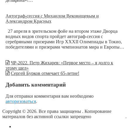
дельфина»!…
Автограф-сессия с Михаилом Вековищевым и
Александром Красных
27 апреля в зрительском фойе на втором этаже Дворца
водных видов спорта пройдет автограф-сессия с
серебряными призерами Игр XXXII Олимпиады в Токио,
победителями и призерами чемпионатов мира и Европы…
ЧР-2022. Петр Жихарев: «Первое место – я долго к
этому шел»
Сергей Бурков отмечает 65-летие!
Добавить комментарий
Для отправки комментария вам необходимо
авторизоваться
.
Copyright © 2026. Все права защищены
. Копирование
материалов без активной ссылки запрещено
блог о плавании
.
О сайте