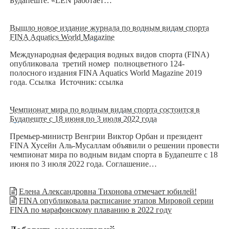
Будапеште. «LEN работает…
Вышло новое издание журнала по водным видам спорта
FINA Aquatics World Magazine
Международная федерация водных видов спорта (FINA)
опубликовала третий номер полноцветного 124-
полосного издания FINA Aquatics World Magazine 2019
года. Ссылка Источник: ссылка
Чемпионат мира по водным видам спорта состоится в
Будапеште с 18 июня по 3 июля 2022 года
Премьер-министр Венгрии Виктор Орбан и президент
FINA Хусейн Аль-Мусаллам объявили о решении провести
чемпионат мира по водным видам спорта в Будапеште с 18
июня по 3 июля 2022 года. Соглашение…
Елена Александровна Тихонова отмечает юбилей!
FINA опубликовала расписание этапов Мировой серии
FINA по марафонскому плаванию в 2022 году