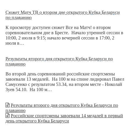
Сюжет Матч ТВ о втором дне открытого Кубка Беларуси
по плаванию
К просмотру доступен сюжет Все на Матч! о втором
соревновательном дне в Бресте. Начало утренней сессии в
10:00, 2 июля в 9:15; начало вечерней сессии в 17:00, 2
июля в…
Результаты второго дня открытого Кубка Беларуси по
плаванию
Во второй день соревнований российские спортсмены
завоевали 13 медалей. На 100 м на спине лидировал Павел
Самусенко с результатом 53.34, на втором месте - Николай
Зуев 54.10. На 100 м…
Результаты второго дня открытого Кубка Беларуси по
плаванию
Российские спортсмены завоевали 14 медалей в первый
день открытого Кубка Беларуси