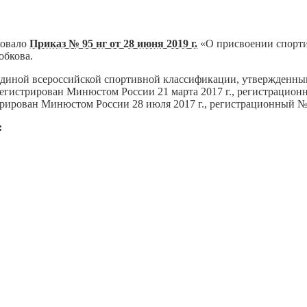
ковало
Приказ № 95 нг от 28 июня 2019 г.
«О присвоении спорти
лобкова.
Единой всероссийской спортивной классификации, утвержденны
арегистрирован Минюстом России 21 марта 2017 г., регистрацио
стрирован Минюстом России 28 июля 2017 г., регистрационный №
: