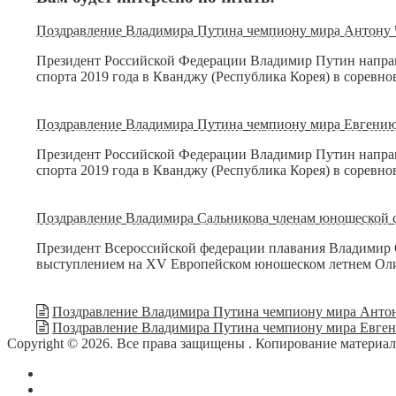
Поздравление Владимира Путина чемпиону мира Антону 
Президент Российской Федерации Владимир Путин напра
спорта 2019 года в Кванджу (Республика Корея) в сорев
Поздравление Владимира Путина чемпиону мира Евгени
Президент Российской Федерации Владимир Путин напра
спорта 2019 года в Кванджу (Республика Корея) в сорев
Поздравление Владимира Сальникова членам юношеской 
Президент Всероссийской федерации плавания Владимир 
выступлением на XV Европейском юношеском летнем Оли
Поздравление Владимира Путина чемпиону мира Анто
Поздравление Владимира Путина чемпиону мира Евге
Copyright © 2026. Все права защищены
. Копирование материа
О сайте
Контакты