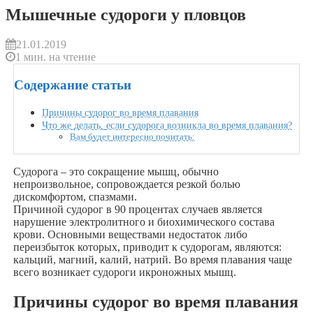
Мышечные судороги у пловцов
21.01.2019
1 мин. на чтение
Содержание статьи
Причины судорог во время плавания
Что же делать, если судорога возникла во время плавания?
Вам будет интересно почитать:
Судорога – это сокращение мышц, обычно
непроизвольное, сопровождается резкой болью
дискомфортом, спазмами.
Причиной судорог в 90 процентах случаев является
нарушение электролитного и биохимического состава
крови. Основными веществами недостаток либо
переизбыток которых, приводит к судорогам, являются:
кальций, магний, калий, натрий. Во время плавания чаще
всего возникает судороги икроножных мышц.
Причины судорог во время плавания