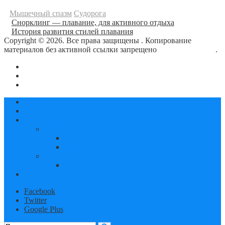
Мышечный спазм
Судорога
Снорклинг — плавание, для активного отдыха
История развития стилей плавания
Copyright © 2026. Все права защищены
. Копирование
материалов без активной ссылки запрещено
блог о плавании
.
О сайте
Контакты
Политика конфиденциальности
Статьи
Новости
Календарь соревнований
2019
октябрь
декабрь
2020
январь
Документы
Facebook
Twitter
Google Plus