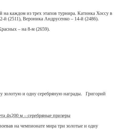
 на каждом из трех этапов турнира. Катинка Хоссу в
-й (2511), Вероника Андрусенко – 14-й (2486).
асных – на 8-м (2659).
ну золотую и одну серебряную награды. Григорий
та 4х200 м – серебряные призеры
воевав на чемпионате мира три золотые и одну