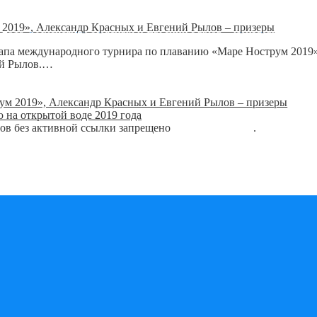
 2019», Александр Красных и Евгений Рылов – призеры
этапа международного турнира по плаванию «Маре Нострум 201
ий Рылов.…
рум 2019», Александр Красных и Евгений Рылов – призеры
 на открытой воде 2019 года
лов без активной ссылки запрещено
блог о плавании
.