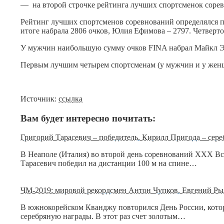
— на второй строчке рейтинга лучших спортсменок соре
Рейтинг лучших спортсменов соревнований определялся по
итоге набрала 2806 очков, Юлия Ефимова – 2797. Четверто
У мужчин наибольшую сумму очков FINA набрал Майкл Эндр
Первым лучшим четырем спортсменам (у мужчин и у жен
Источник:
ссылка
Вам будет интересно почитать:
Григорий Тарасевич – победитель, Кирилл Пригода – сер
В Неаполе (Италия) во второй день соревнований XXX В
Тарасевич победил на дистанции 100 м на спине…
ЧМ-2019: мировой рекордсмен Антон Чупков, Евгений Рыл
В южнокорейском Кванджу повторился День России, которы
серебряную награды. В этот раз счет золотым…