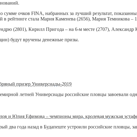
внований.
 сумме очков FINA, набранных за лучший результат, показанный
й в рейтинге стала Мария Каменева (2656), Мария Темникова – 12
ю (2801), Кирилл Пригода – на 6-м месте (2707), Александр Кр
щин) будут вручены денежные призы.
ебряный призер Универсиады-2019
семирной летней Универсиады российские пловцы завоевали од
ов и Юлия Ефимова – чемпионы мира, кролевая мужская эстафе
й два года назад в Будапеште устроили российские пловцы, за