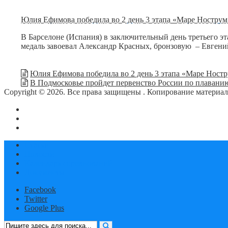
Юлия Ефимова победила во 2 день 3 этапа «Маре Нострум
В Барселоне (Испания) в заключительный день третьего 
медаль завоевал Александр Красных, бронзовую ­ – Евген
Юлия Ефимова победила во 2 день 3 этапа «Маре Ност
В Подмосковье пройдет первенство России по плаванию
Copyright © 2026. Все права защищены
. Копирование материа
О сайте
Контакты
Политика конфиденциальности
Статьи
Новости
Календарь соревнований
Документы
Facebook
Twitter
Google Plus