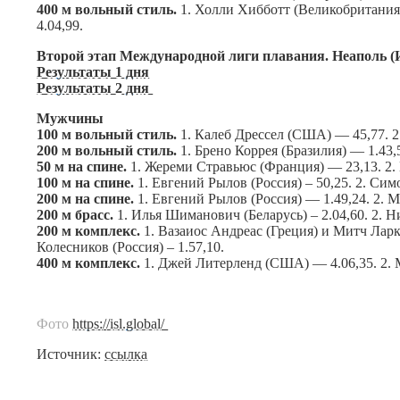
400 м вольный стиль.
1. Холли Хибботт (Великобритания) 
4.04,99.
Второй этап Международной лиги плавания. Неаполь (Ит
Результаты 1 дня
Результаты 2 дня
Мужчины
100 м вольный стиль.
1. Калеб Дрессел (США) — 45,77. 2
200 м вольный стиль.
1. Брено Коррея (Бразилия) — 1.43,
50 м на спине.
1. Жереми Стравьюс (Франция) — 23,13. 2.
100 м на спине.
1. Евгений Рылов (Россия) – 50,25. 2. Си
200 м на спине.
1. Евгений Рылов (Россия) — 1.49,24. 2. 
200 м брасс.
1. Илья Шиманович (Беларусь) – 2.04,60. 2. 
200 м комплекс.
1. Вазаиос Андреас (Греция) и Митч Ларки
Колесников (Россия) – 1.57,10.
400 м комплекс.
1. Джей Литерленд (США) — 4.06,35. 2. М
Фото
https://isl.global/
Источник:
ссылка