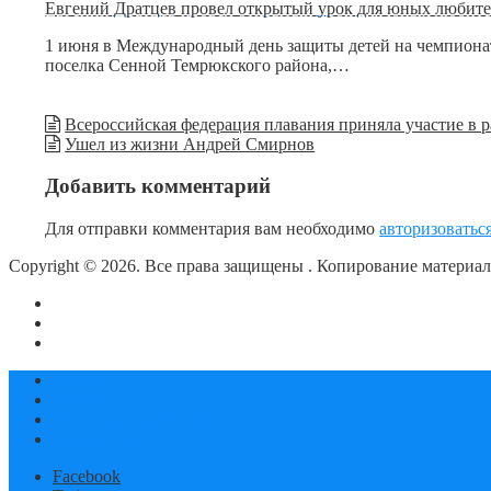
Евгений Дратцев провел открытый урок для юных любите
1 июня в Международный день защиты детей на чемпионат
поселка Сенной Темрюкского района,…
Всероссийская федерация плавания приняла участие в 
Ушел из жизни Андрей Смирнов
Добавить комментарий
Для отправки комментария вам необходимо
авторизоватьс
Copyright © 2026. Все права защищены
. Копирование материа
О сайте
Контакты
Политика конфиденциальности
Статьи
Новости
Календарь соревнований
Документы
Facebook