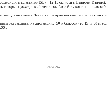
одной лиги плавания (ISL) – 12-13 октября в Неаполе (Италия),
), которые проходят в 25-метровом бассейне, вошли в число о
и выходные этапе в Льюисвилле приняли участи три российских
ыиграл заплывы на дистанциях 50 м брассом (26,15) и 50 м воль
,22).
РЕКЛАМА