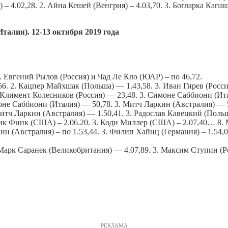
– 4.02,28. 2. Айна Кешей (Венгрия) – 4.03,70. 3. Богларка Капа
алия). 12-13 октября 2019 года
. Евгений Рылов (Россия) и Чад Ле Кло (ЮАР) – по 46,72.
56. 2. Кацпер Майхшак (Польша) — 1.43,58. 3. Иван Гирев (Росси
 Климент Колесников (Россия) — 23,48. 3. Симоне Саббиони (Ит
моне Саббиони (Италия) — 50,78. 3. Митч Ларкин (Австралия) — 
Митч Ларкин (Австралия) — 1.50,41. 3. Радослав Кавецкий (Польш
Ник Финк (США) – 2.06.20. 3. Коди Миллер (США) – 2.07,40… 8. 
н (Австралия) – по 1.53,44. 3. Филип Хайнц (Германия) – 1.54,
арк Саранек (Великобритания) — 4.07,89. 3. Максим Ступин (Ро
РЕКЛАМА