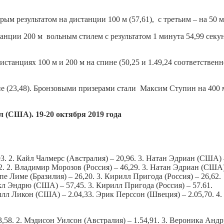
результатом на дистанции 100 м (57,61), с третьим – на 50 м (2
нции 200 м вольным стилем с результатом 1 минута 54,99 секунд
станциях 100 м и 200 м на спине (50,25 и 1.49,24 соответственн
не (23,48). Бронзовыми призерами стали Максим Ступин на 400 
 (США). 19-20 октября 2019 года
3. 2. Кайл Чалмерс (Австралия) – 20,96. 3. Натан Эдриан (США) 
2. 2. Владимир Морозов (Россия) – 46,29. 3. Натан Эдриан (США)
пе Лиме (Бразилия) – 26,20. 3. Кирилл Пригода (Россия) – 26,62.
кл Эндрю (США) – 57,45. 3. Кирилл Пригода (Россия) – 57.61.
илл Ликон (США) – 2.04,33. Эрик Перссон (Швеция) – 2.05,70. 4.
,58. 2. Мэдисон Уилсон (Австралия) – 1.54,91. 3. Вероника Андру