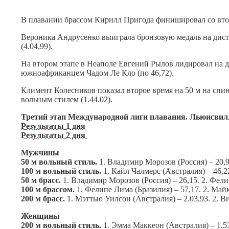
В плавании брассом Кирилл Пригода финишировал со вторым 
Вероника Андрусенко выиграла бронзовую медаль на диста
(4.04,99).
На втором этапе в Неаполе Евгений Рылов лидировал на ди
южноафриканцем Чадом Ле Кло (по 46,72).
Климент Колесников показал второе время на 50 м на спи
вольным стилем (1.44.02).
Третий этап Международной лиги плавания. Льюисвилл
Результаты 1 дня
Результаты 2 дня
Мужчины
50 м вольный стиль.
1. Владимир Морозов (Россия) – 20,9
100 м вольный стиль.
1. Кайл Чалмерс (Австралия) – 46,2
50 м брасс.
1. Владимир Морозов (Россия) – 26,15. 2. Фели
100 м брассом.
1. Фелипе Лима (Бразилия) – 57,17. 2. Май
200 м брасс.
1. Мэттью Уилсон (Австралия) – 2.03,93. 2. В
Женщины
200 м вольный стиль.
1. Эмма Маккеон (Австралия) – 1.53