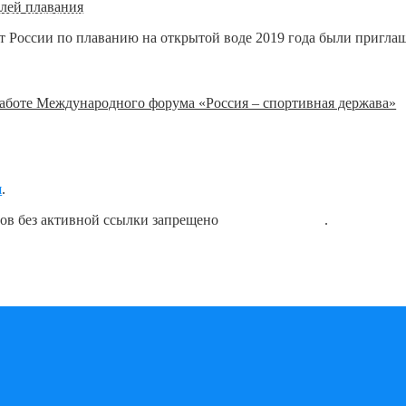
лей плавания
 России по плаванию на открытой воде 2019 года были приглаш
работе Международного форума «Россия – спортивная держава»
я
.
лов без активной ссылки запрещено
блог о плавании
.