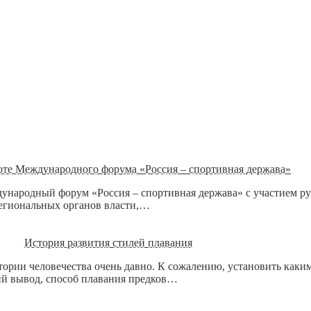
боте Международного форума «Россия – спортивная держава»
дународный форум «Россия – спортивная держава» с участием 
егиональных органов власти,…
История развития стилей плавания
стории человечества очень давно. К сожалению, установить как
й вывод, способ плавания предков…