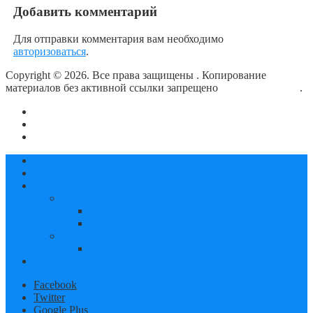
Добавить комментарий
Для отправки комментария вам необходимо
авторизоваться
.
Copyright © 2026. Все права защищены
. Копирование
материалов без активной ссылки запрещено
блог о плавании
.
О сайте
Контакты
Политика конфиденциальности
Статьи
Новости
Календарь соревнований
2019
октябрь
декабрь
2020
январь
Документы
Facebook
Twitter
Google Plus