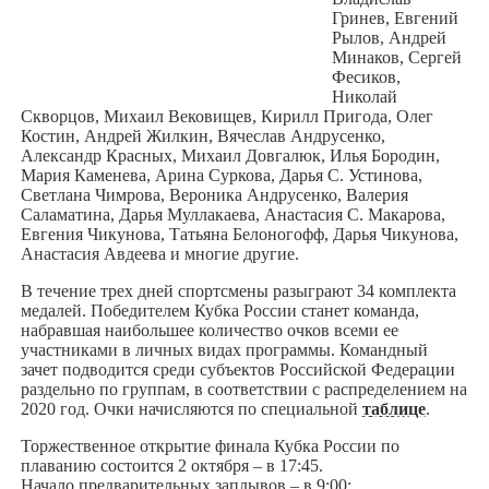
Гринев, Евгений
Рылов, Андрей
Минаков, Сергей
Фесиков,
Николай
Скворцов, Михаил Вековищев, Кирилл Пригода, Олег
Костин, Андрей Жилкин, Вячеслав Андрусенко,
Александр Красных, Михаил Довгалюк, Илья Бородин,
Мария Каменева, Арина Суркова, Дарья С. Устинова,
Светлана Чимрова, Вероника Андрусенко, Валерия
Саламатина, Дарья Муллакаева, Анастасия С. Макарова,
Евгения Чикунова, Татьяна Белоногофф, Дарья Чикунова,
Анастасия Авдеева и многие другие.
В течение трех дней спортсмены разыграют 34 комплекта
медалей. Победителем Кубка России станет команда,
набравшая наибольшее количество очков всеми ее
участниками в личных видах программы. Командный
зачет подводится среди субъектов Российской Федерации
раздельно по группам, в соответствии с распределением на
2020 год. Очки начисляются по специальной
таблице
.
Торжественное открытие финала Кубка России по
плаванию состоится 2 октября – в 17:45.
Начало предварительных заплывов – в 9:00;