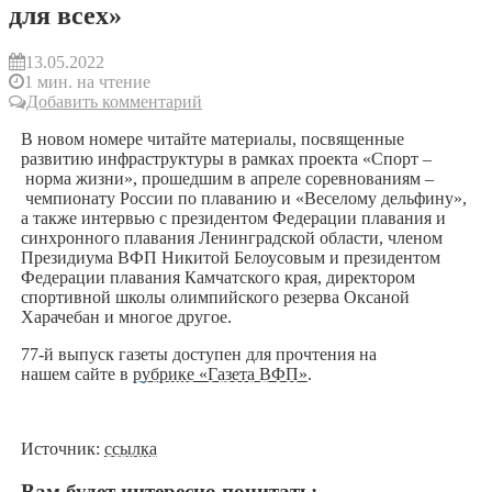
для всех»
13.05.2022
1 мин. на чтение
Добавить комментарий
В новом номере читайте материалы, посвященные
развитию инфраструктуры в рамках проекта «Спорт –
норма жизни», прошедшим в апреле соревнованиям –
чемпионату России по плаванию и «Веселому дельфину»,
а также интервью с президентом Федерации плавания и
синхронного плавания Ленинградской области, членом
Президиума ВФП Никитой Белоусовым и президентом
Федерации плавания Камчатского края, директором
спортивной школы олимпийского резерва Оксаной
Харачебан и многое другое.
77-й выпуск газеты доступен для прочтения на
нашем сайте в
рубрике «Газета ВФП»
.
Источник:
ссылка
Вам будет интересно почитать: