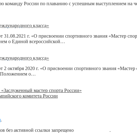
ю команду России по плаванию с успешным выступлением на че
еждународного класса»
т 31.08.2021 г. «О присвоении спортивного звания «Мастер спо
нием о Единой всероссийской…
еждународного класса»
 2 октября 2020 г. «О присвоении спортивного звания «Мастер
с Положением о…
 «Заслуженный мастер спорта России»
мпийского комитета России
я
.
лов без активной ссылки запрещено
блог о плавании
.