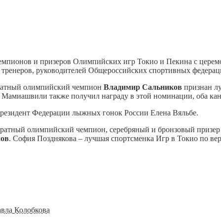
емпионов и призеров Олимпийских игр Токио и Пекина с церемо
а, тренеров, руководителей Общероссийских спортивных федера
кратный олимпийский чемпион
Владимир Сальников
признан лу
Мамиашвили также получил награду в этой номинации, оба канд
президент Федерации лыжных гонок России Елена Вяльбе.
кратный олимпийский чемпион, серебряный и бронзовый призер
лов
. София Позднякова – лучшая спортсменка Игр в Токио по в
вла Колобкова