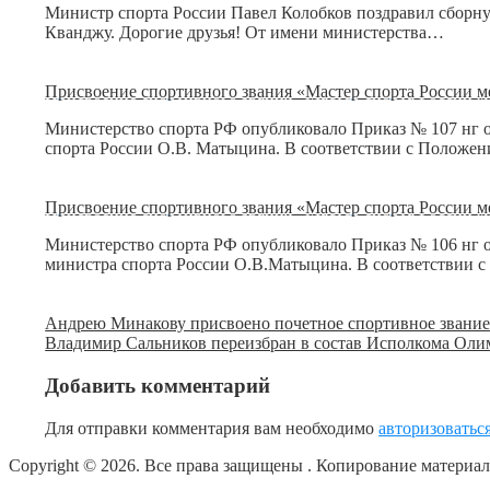
Министр спорта России Павел Колобков поздравил сборну
Кванджу. Дорогие друзья! От имени министерства…
Присвоение спортивного звания «Мастер спорта России м
Министерство спорта РФ опубликовало Приказ № 107 нг о
спорта России О.В. Матыцина. В соответствии с Положе
Присвоение спортивного звания «Мастер спорта России м
Министерство спорта РФ опубликовало Приказ № 106 нг от
министра спорта России О.В.Матыцина. В соответствии 
Андрею Минакову присвоено почетное спортивное звание
Владимир Сальников переизбран в состав Исполкома Оли
Добавить комментарий
Для отправки комментария вам необходимо
авторизоватьс
Copyright © 2026. Все права защищены
. Копирование материа