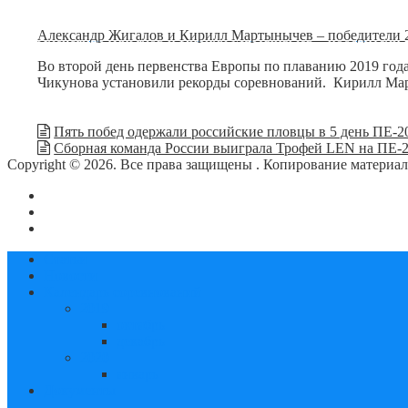
Александр Жигалов и Кирилл Мартынычев – победители 2
Во второй день первенства Европы по плаванию 2019 год
Чикунова установили рекорды соревнований. Кирилл М
Пять побед одержали российские пловцы в 5 день ПЕ-2
Сборная команда России выиграла Трофей LEN на ПЕ-2
Copyright © 2026. Все права защищены
. Копирование материа
О сайте
Контакты
Политика конфиденциальности
Статьи
Новости
Календарь соревнований
2019
октябрь
декабрь
2020
январь
Документы