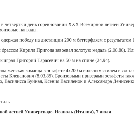
) в четвертый день соревнований XXX Всемирной летней Универ
ронзовые награды.
одержал победу на дистанции 200 м баттерфляем с результатом 
 брассом Кирилл Пригода завоевал золотую медаль (2.08,88), Иль
ыиграл Григорий Тарасевич на 50 м на спине (24,94).
вала женская команда в эстафете 4х200 м вольным стилем в со
еты Клеванович (8.03,85). Бронзовыми призерами эстафеты так
о, Василисса Буйная, Ксения Василенок и Александра Денисенк
ой летней Универсиаде. Неаполь (Италия), 7 июля