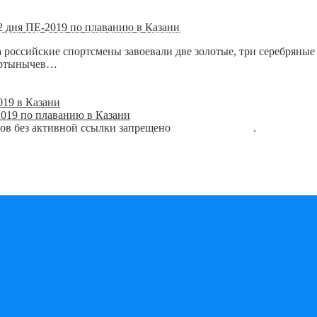
 дня ПЕ-2019 по плаванию в Казани
а российские спортсмены завоевали две золотые, три серебряны
артынычев…
019 в Казани
019 по плаванию в Казани
лов без активной ссылки запрещено
блог о плавании
.