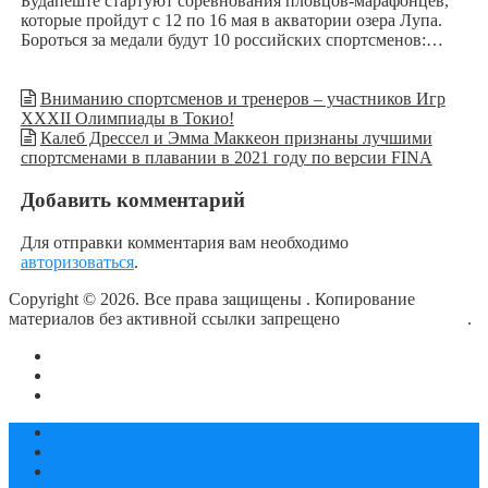
Будапеште стартуют соревнования пловцов-марафонцев,
которые пройдут с 12 по 16 мая в акватории озера Лупа.
Бороться за медали будут 10 российских спортсменов:…
Вниманию спортсменов и тренеров – участников Игр
XXXII Олимпиады в Токио!
Калеб Дрессел и Эмма Маккеон признаны лучшими
спортсменами в плавании в 2021 году по версии FINA
Добавить комментарий
Для отправки комментария вам необходимо
авторизоваться
.
Copyright © 2026. Все права защищены
. Копирование
материалов без активной ссылки запрещено
блог о плавании
.
О сайте
Контакты
Политика конфиденциальности
Статьи
Новости
Календарь соревнований