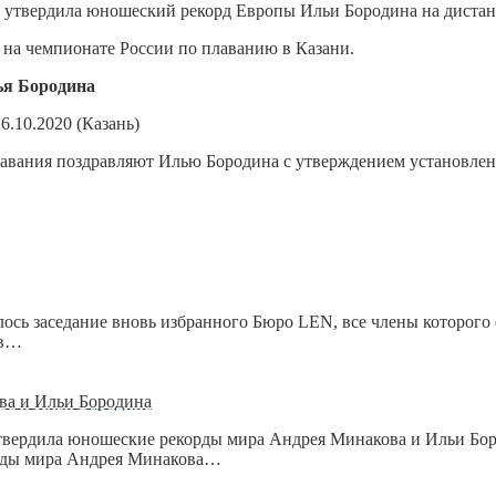
) утвердила юношеский рекорд Европы Ильи Бородина на диста
я на чемпионате России по плаванию в Казани.
я Бородина
26.10.2020 (Казань)
лавания поздравляют Илью Бородина с утверждением установле
ялось заседание вновь избранного Бюро LEN, все члены которого
 в…
ва и Ильи Бородина
твердила юношеские рекорды мира Андрея Минакова и Ильи Бор
орды мира Андрея Минакова…