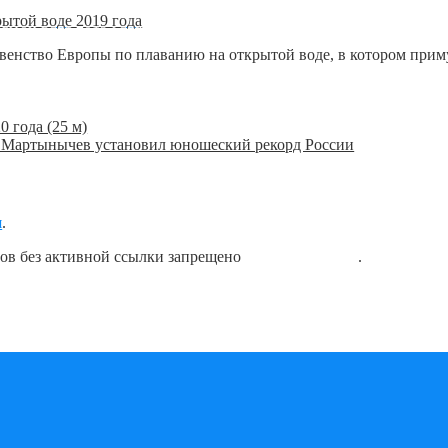
ытой воде 2019 года
первенство Европы по плаванию на открытой воде, в котором при
 года (25 м)
 Мартынычев установил юношеский рекорд России
я
.
лов без активной ссылки запрещено
блог о плавании
.