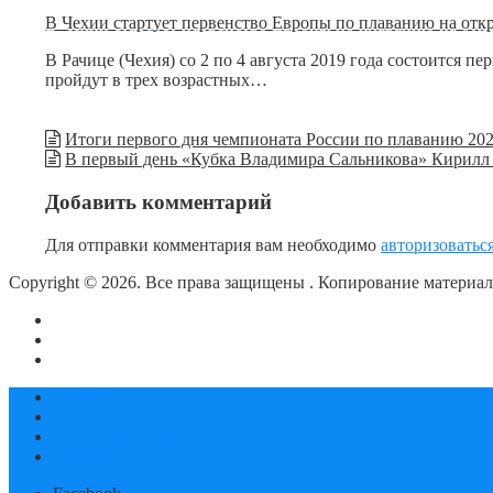
В Чехии стартует первенство Европы по плаванию на откр
В Рачице (Чехия) со 2 по 4 августа 2019 года состоится 
пройдут в трех возрастных…
Итоги первого дня чемпионата России по плаванию 2020
В первый день «Кубка Владимира Сальникова» Кирилл
Добавить комментарий
Для отправки комментария вам необходимо
авторизоватьс
Copyright © 2026. Все права защищены
. Копирование материа
О сайте
Контакты
Политика конфиденциальности
Статьи
Новости
Календарь соревнований
Документы