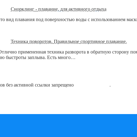
Снорклинг - плавание, для активного отдыха
это вид плавания под поверхностью воды с использованием мас
Техника поворотов. Правильное спортивное плавание.
 Отлично примененная техника разворота в обратную сторону по
нию быстроты заплыва. Есть много…
лов без активной ссылки запрещено
блог о плавании
.