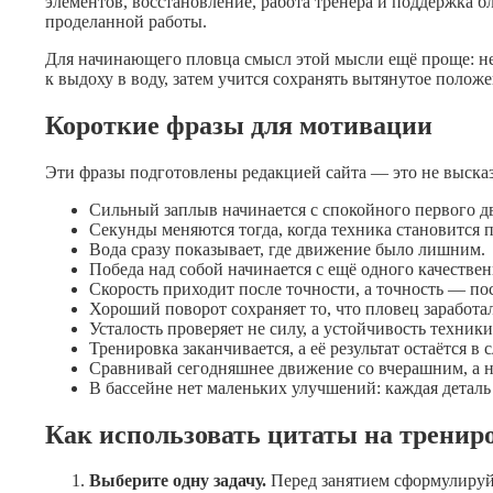
элементов, восстановление, работа тренера и поддержка б
проделанной работы.
Для начинающего пловца смысл этой мысли ещё проще: не 
к выдоху в воду, затем учится сохранять вытянутое полож
Короткие фразы для мотивации
Эти фразы подготовлены редакцией сайта — это не высказ
Сильный заплыв начинается с спокойного первого д
Секунды меняются тогда, когда техника становится 
Вода сразу показывает, где движение было лишним.
Победа над собой начинается с ещё одного качестве
Скорость приходит после точности, а точность — по
Хороший поворот сохраняет то, что пловец заработа
Усталость проверяет не силу, а устойчивость техники
Тренировка заканчивается, а её результат остаётся в
Сравнивай сегодняшнее движение со вчерашним, а н
В бассейне нет маленьких улучшений: каждая деталь 
Как использовать цитаты на тренир
Выберите одну задачу.
Перед занятием сформулируйт