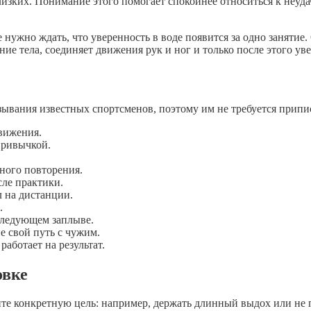
лизких. Понимание этого помогает спокойнее относиться к неуда
нужно ждать, что уверенность в воде появится за одно занятие
ение тела, соединяет движения рук и ног и только после этого у
ывания известных спортсменов, поэтому им не требуется припи
вижения.
привычкой.
нного повторения.
сле практики.
л на дистанции.
.
 следующем заплыве.
е свой путь с чужим.
работает на результат.
овке
е конкретную цель: например, держать длинный выдох или не п