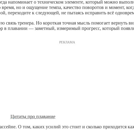
гда напоминает о техническом элементе, который можно выполн
время, но и ощущение темпа, качество поворотов и момент, когд
вой, переходите к следующей, не пытаясь исправить всё одновре
ую связь тренера. Но короткая точная мысль помогает вернуть в
ор в плавании — заметный, измеримый прогресс, который появля
РЕКЛАМА
Цитаты про плавание
ассейне. О том, каких усилий это стоит и сколько приходится к