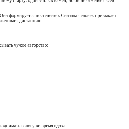
чному старту: один заплыв важен, но он не отменяет всей
. Она формируется постепенно. Сначала человек привыкает
величивает дистанцию.
сывать чужое авторство:
однимать голову во время вдоха.