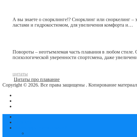
А вы знаете о снорклинге!? Снорклинг или сноркелинг – 
ластами и гидрокостюмом, для увеличения комфорта и…
Повороты – неотъемлемая часть плавания в любом стиле.
психологической уверенности спортсмена, даже увеличе
цитаты
Цитаты про плавание
Copyright © 2026. Все права защищены
. Копирование материа
О сайте
Контакты
Политика конфиденциальности
Статьи
Новости
Календарь соревнований
2019