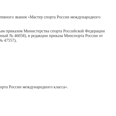
тивного звания «Мастер спорта России международного
ным приказом Министерства спорта Российской Федерации
онный № 46058), в редакции приказа Минспорта России от
 № 47557),
порта России международного класса».