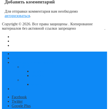
Добавить комментарий
Для отправки комментария вам необходимо
авторизоваться
.
Copyright © 2026. Все права защищены
. Копирование
материалов без активной ссылки запрещено
блог о плавании
.
О сайте
Контакты
Политика конфиденциальности
Статьи
Новости
Календарь соревнований
2019
октябрь
декабрь
2020
январь
Документы
Facebook
Twitter
Google Plus