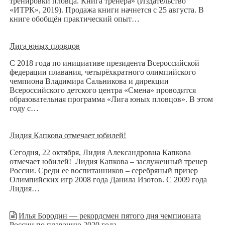
тренировки пловца. Книга тренера» (Издательство
«ИТРК», 2019). Продажа книги начнется с 25 августа. В
книге обобщён практический опыт…
Лига юных пловцов
С 2018 года по инициативе президента Всероссийской
федерации плавания, четырёхкратного олимпийского
чемпиона Владимира Сальникова и дирекции
Всероссийского детского центра «Смена» проводится
образовательная программа «Лига юных пловцов». В этом
году с…
Лидия Капкова отмечает юбилей!
Сегодня, 22 октября, Лидия Александровна Капкова
отмечает юбилей! Лидия Капкова – заслуженный тренер
России. Среди ее воспитанников – серебряный призер
Олимпийских игр 2008 года Данила Изотов. С 2009 года
Лидия…
Илья Бородин — рекордсмен пятого дня чемпионата
России по плаванию 2020 года