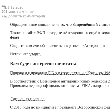
31.12.2020
1 мин. на чтение
Добавить комментарий
Обращаем ваше внимание на то, что
Запрещённый список
Также на сайте ВФП в разделе «Антидопинг» опубликован
файл
).
Следите за всеми обновлениями в разделе
«Антидопинг
»
.
Источник:
ссылка
Вам будет интересно почитать:
Поправки к правилам FINA в соответствии с Кодексом W
В соответствии c Всемирным антидопинговым кодексом 20
Приводим перевод официального письма FINA, направле
Лига юных пловцов
С 2018 года по инициативе президента Всероссийской фе