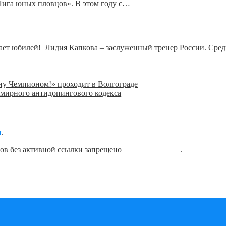
Лига юных пловцов». В этом году с…
чает юбилей! Лидия Капкова – заслуженный тренер России. Сре
ну Чемпионом!» проходит в Волгограде
семирного антидопингового кодекса
я
.
лов без активной ссылки запрещено
блог о плавании
.