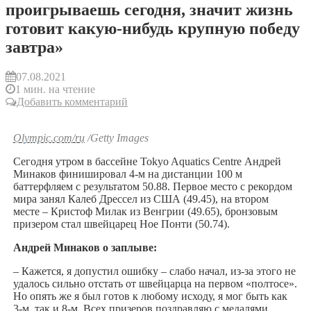
проигрываешь сегодня, значит жизнь
готовит какую-нибудь крупную победу
завтра»
07.08.2021
1 мин. на чтение
Добавить комментарий
Olympic.com/ru
/Getty Images
Сегодня утром в бассейне Tokyo Aquatics Centre Андрей
Минаков финишировал 4-м на дистанции 100 м
баттерфляем с результатом 50.88. Первое место с рекордом
мира занял Калеб Дрессел из США (49.45), на втором
месте – Кристоф Милак из Венгрии (49.65), бронзовым
призером стал швейцарец Ное Понти (50.74).
Андрей Минаков о заплыве:
– Кажется, я допустил ошибку – слабо начал, из-за этого не
удалось сильно отстать от швейцарца на первом «полтосе».
Но опять же я был готов к любому исходу, я мог быть как
3-м, так и 8-м. Всех призеров поздравляю с медалями.