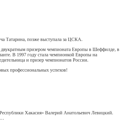
ча Татарина, позже выступала за ЦСКА.
ла двукратным призером чемпионата Европы в Шеффилде, в
ланте. В 1997 году стала чемпионкой Европы на
едительница и призер чемпионатов России.
новых профессиональных успехов!
я Республики Хакасия» Валерий Анатольевич Левицкий.
я…