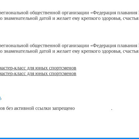
ой региональной общественной организации «Федерация плавани
о знаменательной датой и желает ему крепкого здоровья, счасть
ой региональной общественной организации «Федерация плавани
о знаменательной датой и желает ему крепкого здоровья, счасть
мастер-класс для юных спортсменов
мастер-класс для юных спортсменов
я
.
лов без активной ссылки запрещено
блог о плавании
.