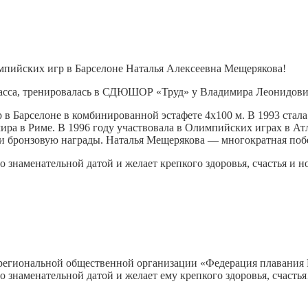
мпийских игр в Барселоне Наталья Алексеевна Мещерякова!
асса, тренировалась в СДЮШОР «Труд» у Владимира Леонидови
 в Барселоне в комбинированной эстафете 4х100 м. В 1993 ста
мира в Риме. В 1996 году участвовала в Олимпийских играх в Ат
 и бронзовую награды. Наталья Мещерякова — многократная поб
о знаменательной датой и желает крепкого здоровья, счастья и 
ой региональной общественной организации «Федерация плавани
о знаменательной датой и желает ему крепкого здоровья, счасть