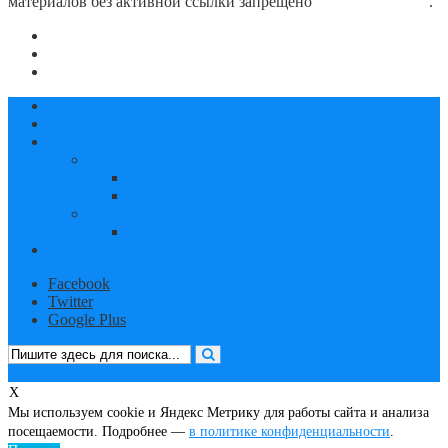
материалов без активной ссылки запрещено
блог о плавании
.
О сайте
Контакты
Политика конфиденциальности
Статьи
Новости
Календарь соревнований
2019
октябрь
декабрь
2020
январь
Документы
Facebook
Twitter
Google Plus
X
Мы используем cookie и Яндекс Метрику для работы сайта и анализа
посещаемости. Подробнее —
в политике конфиденциальности
.