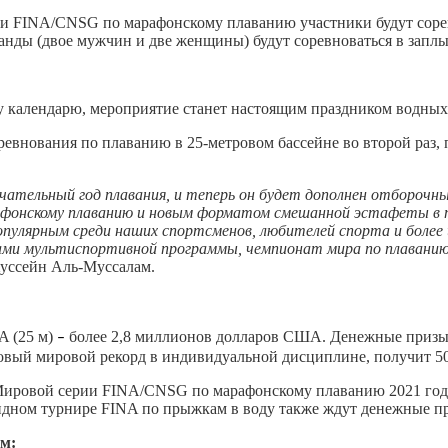
и FINA/CNSG по марафонскому плаванию участники будут сорев
анды (двое мужчин и две женщины) будут соревноваться в запл
календарю, мероприятие станет настоящим праздником водных в
нования по плаванию в 25-метровом бассейне во второй раз, 
чательный год плавания, и теперь он будет дополнен отбороч
афонскому плаванию и новым форматом смешанной эстафеты в 
пулярным среди наших спортсменов, любителей спорта и более ш
ами мультиспортивной программы, чемпионат мира по плавани
Хуссейн Аль-Муссалам.
A (25 м)
более 2,8 миллионов долларов США. Денежные призы
–
новый мировой рекорд в индивидуальной дисциплине, получит 
ировой серии FINA/CNSG по марафонскому плаванию 2021 года,
ндном турнире FINA по прыжкам в воду также ждут денежные п
ам: