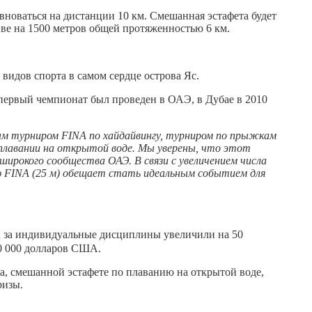
новаться на дистанции 10 км. Смешанная эстафета будет
ыве на 1500 метров общей протяженностью 6 км.
идов спорта в самом сердце острова Яс.
первый чемпионат был проведен в ОАЭ, в Дубае в 2010
ным турниром FINA по хайдайвингу, турниром по прыжкам
плавании на открытой воде. Мы уверены, что этот
ирокого сообщества ОАЭ. В связи с увеличением числа
ю FINA (25 м) обещает стать идеальным событием для
 за индивидуальные дисциплины увеличили на 50
50 000 долларов США.
 смешанной эстафете по плаванию на открытой воде,
ризы.