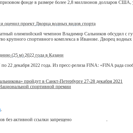
призовом фонде в размере более 2,8 миллионов долларов США,
и оценил проект Дворца водных видов спорта
ратный олимпийский чемпион Владимир Сальников обсудил с г
ство крупного спортивного комплекса в Иванове. Дворец водны
нию (25 м) 2022 года в Казани
 по 22 декабря 2022 года. Из пресс-релиза FINA: «FINA рада со
ьникова» пройдут в Санкт-Петербурге 27-28 декабря 2021
 Национальной спортивной премии
я
.
лов без активной ссылки запрещено
блог о плавании
.