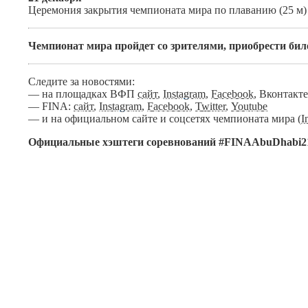
Церемония закрытия чемпионата мира по плаванию (25 м)
Чемпионат мира пройдет со зрителями, приобрести би
Следите за новостями:
— на площадках ВФП
сайт
,
Instagram
,
Facebook
, Вконтакт
— FINA:
сайт
,
Instagram
,
Facebook
,
Twitter
,
Youtube
— и на официальном сайте и соцсетях чемпионата мира (
I
Официальные хэштеги соревнований #FINAAbuDhabi21 #