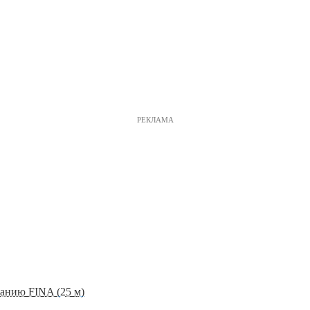
РЕКЛАМА
анию FINA (25 м)