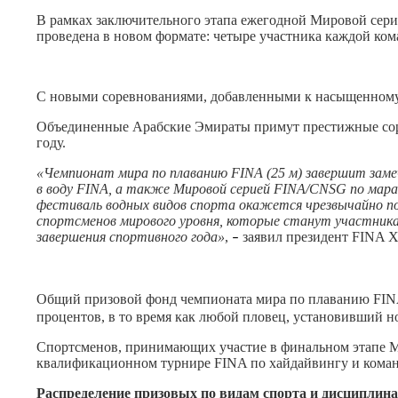
В рамках заключительного этапа ежегодной Мировой сери
проведена в новом формате: четыре участника каждой ком
С новыми соревнованиями, добавленными к насыщенному 
Объединенные Арабские Эмираты примут престижные сорев
году.
«Чемпионат мира по плаванию FINA (25 м) завершит заме
в воду FINA, а также Мировой серией FINA/CNSG по мар
фестиваль водных видов спорта окажется чрезвычайно по
спортсменов мирового уровня, которые станут участник
завершения спортивного года»
,
заявил президент FINA 
–
Общий призовой фонд чемпионата мира по плаванию FIN
процентов, в то время как любой пловец, установивший 
Спортсменов, принимающих участие в финальном этапе М
квалификационном турнире FINA по хайдайвингу и кома
Распределение призовых по видам спорта и дисциплин