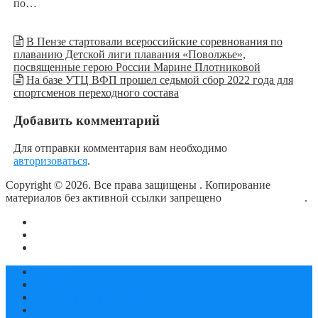
по…
В Пензе стартовали всероссийские соревнования по
плаванию Детской лиги плавания «Поволжье»,
посвященные герою России Марине Плотниковой
На базе УТЦ ВФП прошел седьмой сбор 2022 года для
спортсменов переходного состава
Добавить комментарий
Для отправки комментария вам необходимо
авторизоваться
.
Copyright © 2026. Все права защищены
. Копирование
материалов без активной ссылки запрещено
блог о плавании
.
О сайте
Контакты
Политика конфиденциальности
Статьи
Новости
Календарь соревнований
Документы