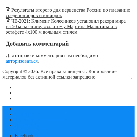
Результаты второго дня первенства России по плаванию
среди юниоров и юниорок
ЧЕ-2021: Климент Колесников установил рекорд мира
на 50 м на спине, «золото» у Мартина Малютина и в
эстафете 4х100 м вольным стилем
Добавить комментарий
Для отправки комментария вам необходимо
авторизоваться
.
Copyright © 2026. Все права защищены
. Копирование
материалов без активной ссылки запрещено
блог о плавании
.
О сайте
Контакты
Политика конфиденциальности
Статьи
Новости
Календарь соревнований
Документы
Facebook