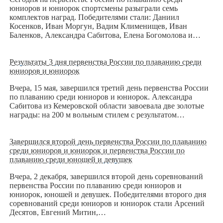
юниоров и юниорок спортсмены разыграли семь
комплектов наград. Победителями стали: Даниил
Косенков, Иван Моргун, Вадим Клименищев, Иван
Баленков, Александра Сабитова, Елена Богомолова и…
Результаты 3 дня первенства России по плаванию среди
юниоров и юниорок
Вчера, 15 мая, завершился третий день первенства России
по плаванию среди юниоров и юниорок. Александра
Сабитова из Кемеровской области завоевала две золотые
награды: на 200 м вольным стилем с результатом…
Завершился второй день первенства России по плаванию
среди юниоров и юниорок и первенства России по
плаванию среди юношей и девушек
Вчера, 2 декабря, завершился второй день соревнований
первенства России по плаванию среди юниоров и
юниорок, юношей и девушек. Победителями второго дня
соревнований среди юниоров и юниорок стали Арсений
Десятов, Евгений Митин,…