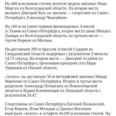
На 400 м вольным стилем золотую медаль завоевал Иван
Моргун из Волгоградской области. На втором месте
москвич Дмитрий Коч, на третьем — спортсмен из Санкт-
Петербурга Александр Чикнайкин.
На 100 м на спине первым финишировал Алексей
А.Ткачев из Санкт-Петербурга, второе место занял Михаил
Лымарь из Волгоградской области, на третьем месте —
Артем Норкин из Москвы.
На дистанции 200 м брассом Алексей Сударев из
Свердловской области лидировал с результатом 2 минуты
14.71 секунд. На втором месте — Дмитрий Асхабов из
Санкт-Петербурга, бронзовым призером стал Марк
Урванцев из Омской области.
олото
на дистанции 50 м баттерфляем завоевал Макар
«З
»
Марченко из Санкт-Петербурга. Второе и третье места
разделили Александр Печерских из Новосибирской
области и Вадим Клименищев из Липецкой области с
результатом 24.47.
Спортсмены из Санкт-Петербурга Евгений Волынский,
Егор Корнев, Илья Мольдон и Даниил Косенков
выиграли
золото
в эстафете 4х100 м вольным стилем. На
«
»