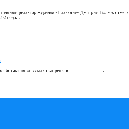
, главный редактор журнала «Плавание» Дмитрий Волков отмеч
992 года…
я
.
лов без активной ссылки запрещено
блог о плавании
.