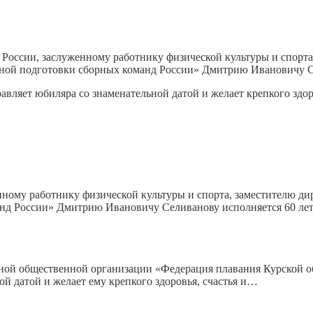
 России, заслуженному работнику физической культуры и спорта
ной подготовки сборных команд России» Дмитрию Ивановичу Се
авляет юбиляра со знаменательной датой и желает крепкого здо
нному работнику физической культуры и спорта, заместителю д
анд России» Дмитрию Ивановичу Селиванову исполняется 60 ле
альной общественной организации «Федерация плавания Курской 
й датой и желает ему крепкого здоровья, счастья и…