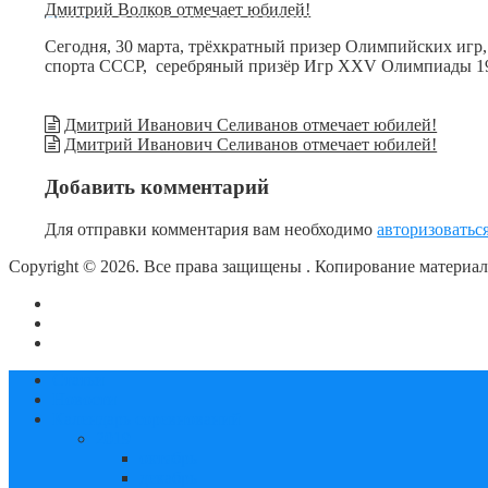
Дмитрий Волков отмечает юбилей!
Сегодня, 30 марта, трёхкратный призер Олимпийских игр
спорта СССР, серебряный призёр Игр XXV Олимпиады 1
Дмитрий Иванович Селиванов отмечает юбилей!
Дмитрий Иванович Селиванов отмечает юбилей!
Добавить комментарий
Для отправки комментария вам необходимо
авторизоватьс
Copyright © 2026. Все права защищены
. Копирование материа
О сайте
Контакты
Политика конфиденциальности
Статьи
Новости
Календарь соревнований
2019
октябрь
декабрь