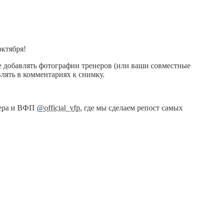
октября!
те добавлять фотографии тренеров (или ваши совместные
лять в комментариях к снимку.
енера и ВФП
@official_vfp
, где мы сделаем репост самых