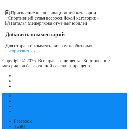
Присвоение квалификационной категории
«Спортивный судья всероссийской категории»
Наталья Мещерякова отмечает юбилей!
Добавить комментарий
Для отправки комментария вам необходимо
авторизоваться
.
Copyright © 2026. Все права защищены
. Копирование
материалов без активной ссылки запрещено
блог о плавании
.
О сайте
Контакты
Политика конфиденциальности
Статьи
Новости
Календарь соревнований
Документы
Facebook
Twitter