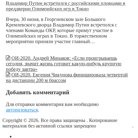
Владимир Путин встретился с российскими пловцами в
преддверии Олимпийских игр в Токио
Вчера, 30 июня, в Георгиевском зале Большого
Кремлевского дворца Владимир Путин встретился с
членами Команды ОКР, которые примут участие в
Олимпийских играх в Токио. В торжественном
мероприятии приняли участие главный…
ОИ-2020. Андрей Минаков: «Если проигрываешь
сегодня, значит жизнь готовит какую-нибудь крупную
победу завтра»
ОИ-2020. Евгения Чикунова финишировала четвертой
на дистанции 200 м брассом
Добавить комментарий
Для отправки комментария вам необходимо
авторизоваться
.
Copyright © 2026. Все права защищены
. Копирование
материалов без активной ссылки запрещено
блог о плавании
.
О сайте