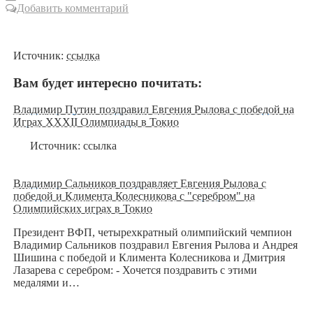
Добавить комментарий
Источник:
ссылка
Вам будет интересно почитать:
Владимир Путин поздравил Евгения Рылова с победой на
Играх XXXII Олимпиады в Токио
Источник: ссылка
Владимир Сальников поздравляет Евгения Рылова с
победой и Климента Колесникова с "серебром" на
Олимпийских играх в Токио
Президент ВФП, четырехкратный олимпийский чемпион
Владимир Сальников поздравил Евгения Рылова и Андрея
Шишина с победой и Климента Колесникова и Дмитрия
Лазарева с серебром: - Хочется поздравить с этими
медалями и…