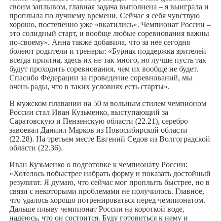
своим заплывом, главная задача выполнена – я выиграла и
проплыла по лучшему времени. Сейчас я себя чувствую
хорошо, постепенно уже «вкатились». Чемпионат России –
это солидный старт, и вообще любые соревнования важны
по-своему». Анна также добавила, что за нее сегодня
болеют родители и тренеры: «Бурная поддержка зрителей
всегда приятна, здесь их не так много, но лучше пусть так
будут проходить соревнования, чем их вообще не будет.
Спасибо Федерации за проведение соревнований, мы
очень рады, что в таких условиях есть старты».
В мужском плавании на 50 м вольным стилем чемпионом
России стал Иван Кузьменко, выступающий за
Саратовскую и Пензенскую области (22.21), серебро
завоевал Даниил Марков из Новосибирской области
(22.28). На третьем месте Евгений Седов из Волгоградской
области (22.36).
Иван Кузьменко о подготовке к чемпионату России:
«Хотелось побыстрее набрать форму и показать достойный
результат. Я думаю, что сейчас мог проплыть быстрее, но в
связи с некоторыми проблемами не получилось. Главное,
что удалось хорошо потренироваться перед чемпионатом.
Дальше плыву чемпионат России на короткой воде,
надеюсь, что он состоится. Буду готовиться к нему и