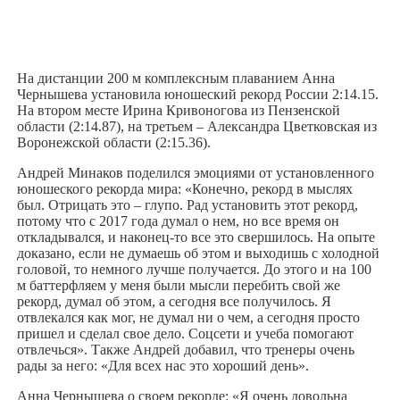
На дистанции 200 м комплексным плаванием Анна
Чернышева установила юношеский рекорд России 2:14.15.
На втором месте Ирина Кривоногова из Пензенской
области (2:14.87), на третьем – Александра Цветковская из
Воронежской области (2:15.36).
Андрей Минаков поделился эмоциями от установленного
юношеского рекорда мира: «Конечно, рекорд в мыслях
был. Отрицать это – глупо. Рад установить этот рекорд,
потому что с 2017 года думал о нем, но все время он
откладывался, и наконец-то все это свершилось. На опыте
доказано, если не думаешь об этом и выходишь с холодной
головой, то немного лучше получается. До этого и на 100
м баттерфляем у меня были мысли перебить свой же
рекорд, думал об этом, а сегодня все получилось. Я
отвлекался как мог, не думал ни о чем, а сегодня просто
пришел и сделал свое дело. Соцсети и учеба помогают
отвлечься». Также Андрей добавил, что тренеры очень
рады за него: «Для всех нас это хороший день».
Анна Чернышева о своем рекорде: «Я очень довольна