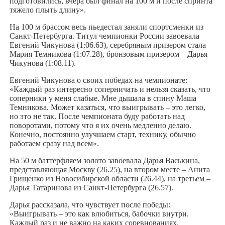
подготовились, вчера был финал на 100 м и после спринта
тяжело плыть длину».
На 100 м брассом весь пьедестал заняли спортсменки из
Санкт-Петербурга. Титул чемпионки России завоевала
Евгений Чикунова (1:06.63), серебряным призером стала
Мария Темникова (1:07.28), бронзовым призером – Дарья
Чикунова (1:08.11).
Евгений Чикунова о своих победах на чемпионате:
«Каждый раз интересно соперничать и нельзя сказать, что
соперники у меня слабые. Мне дышала в спину Маша
Темникова. Может казаться, что выигрывать – это легко,
но это не так. После чемпионата буду работать над
поворотами, потому что я их очень медленно делаю.
Конечно, постоянно улучшаем старт, технику, обычно
работаем сразу над всем».
На 50 м баттерфляем золото завоевала Дарья Васькина,
представляющая Москву (26.25), на втором месте – Анита
Грищенко из Новосибирской области (26.44), на третьем –
Дарья Татаринова из Санкт-Петербурга (26.57).
Дарья рассказала, что чувствует после победы:
«Выигрывать – это как влюбиться, бабочки внутри.
Каждый раз и не важно на каких соревнованиях.