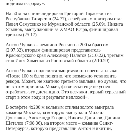
поднимать форму».
На 50 м на спине лидировал Григорий Тарасевич из
Республики Татарстан (24.77), серебряным призером стал
Павел Самусенко из Мурманской области (25.09), Никита
Ульянов, выступающий за ХМАО-Югра, финишировал
третьим (25.17).
Антон Чупков – чемпион России на 200 м брассом
(2:07.32), вторым финишировал представитель
Красноярского края Александр Палатов (2:10.22), третьим
стал Илья Хоменко из Ростовской области (2:10.59).
Антон Чупков поделился эмоциями от своего заплыва:
«После 100 м было понятно, что возможно установить
рекорд. Может, не хватило третьего заплыва, но думаю, что
не в этом причина. Может, физически еще не успел
отработать эту дистанцию. Это все-таки первый серьезный
старт в этом году, и результат неплохой».
В эстафете 4х200 м вольным стилем золото выиграла
команда Москвы, за которую выступали Михаил
Довгалюк, Александр Егоров, Никита Данилов, Даниил
Шаталов (7:08.36), на втором месте – команда Санкт-
Петербурга, которую представляли Антон Никитин,