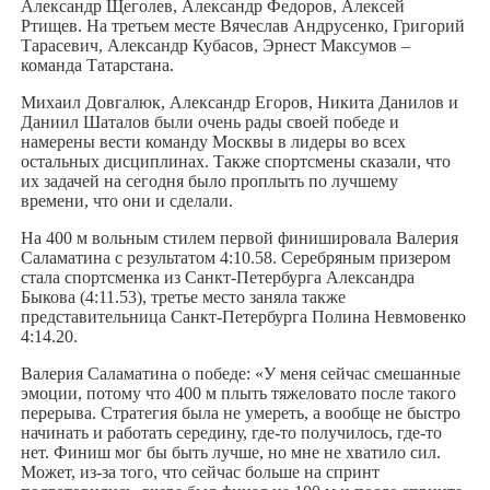
Александр Щеголев, Александр Федоров, Алексей
Ртищев. На третьем месте Вячеслав Андрусенко, Григорий
Тарасевич, Александр Кубасов, Эрнест Максумов –
команда Татарстана.
Михаил Довгалюк, Александр Егоров, Никита Данилов и
Даниил Шаталов были очень рады своей победе и
намерены вести команду Москвы в лидеры во всех
остальных дисциплинах. Также спортсмены сказали, что
их задачей на сегодня было проплыть по лучшему
времени, что они и сделали.
На 400 м вольным стилем первой финишировала Валерия
Саламатина с результатом 4:10.58. Серебряным призером
стала спортсменка из Санкт-Петербурга Александра
Быкова (4:11.53), третье место заняла также
представительница Санкт-Петербурга Полина Невмовенко
4:14.20.
Валерия Саламатина о победе: «У меня сейчас смешанные
эмоции, потому что 400 м плыть тяжеловато после такого
перерыва. Стратегия была не умереть, а вообще не быстро
начинать и работать середину, где-то получилось, где-то
нет. Финиш мог бы быть лучше, но мне не хватило сил.
Может, из-за того, что сейчас больше на спринт