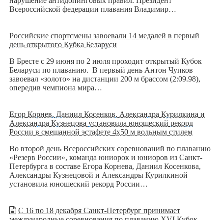
нарушение антидопинговых правил. Президент
Всероссийской федерации плавания Владимир…
Российские спортсмены завоевали 14 медалей в первый
день открытого Кубка Беларуси
В Бресте с 29 июня по 2 июля проходит открытый Кубок
Беларуси по плаванию. В первый день Антон Чупков
завоевал «золото» на дистанции 200 м брассом (2:09.98),
опередив чемпиона мира…
Егор Корнев, Даниил Косенков, Александра Курилкина и
Александра Кузнецова установила юношеский рекорд
России в смешанной эстафете 4х50 м вольным стилем
Во второй день Всероссийских соревнований по плаванию
«Резерв России», команда юниорок и юниоров из Санкт-
Петербурга в составе Егора Корнева, Даниил Косенкова,
Александры Кузнецовой и Александры Курилкиной
установила юношеский рекорд России…
С 16 по 18 декабря Санкт-Петербург принимает
международные соревнования по плаванию XVI Кубок