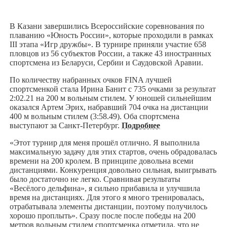
В Казани завершились Всероссийские соревнования по
плаванию «Юность России», которые проходили в рамках
III этапа «Игр дружбы». В турнире приняли участие 658
пловцов из 56 субъектов России, а также 43 иностранных
спортсмена из Беларуси, Сербии и Саудовской Аравии.
По количеству набранных очков FINA лучшей
спортсменкой стала Ирина Банит с 735 очками за результат
2:02.21 на 200 м вольным стилем. У юношей сильнейшим
оказался Артем Эрих, набравший 704 очка на дистанции
400 м вольным стилем (3:58.49). Оба спортсмена
выступают за Санкт-Петербург.
Подробнее
«Этот турнир для меня прошёл отлично. Я выполнила
максимальную задачу для этих стартов, очень обрадовалась
времени на 200 кролем. В принципе довольна всеми
дистанциями. Конкуренция довольно сильная, выигрывать
было достаточно не легко. Сравнивая результаты
«Весёлого дельфина», я сильно прибавила и улучшила
время на дистанциях. Для этого я много тренировалась,
отрабатывала элементы дистанции, поэтому получилось
хорошо проплыть». Сразу после после победы на 200
метров вольным стилем спортсменка отметила, что не