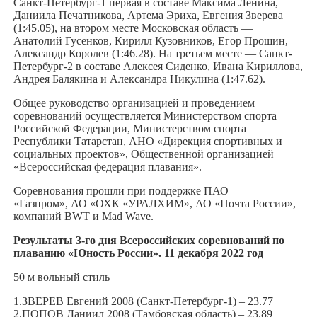
Санкт-Петербург-1 первая в составе Максима Ленина,
Даниила Печатникова, Артема Эриха, Евгения Зверева
(1:45.05), на втором месте Московская область —
Анатолий Гусенков, Кирилл Кузовников, Егор Прошин,
Александр Королев (1:46.28). На третьем месте — Санкт-
Петербург-2 в составе Алексея Сиденко, Ивана Кириллова,
Андрея Балякина и Александра Никулина (1:47.62).
Общее руководство организацией и проведением
соревнований осуществляется Министерством спорта
Российской Федерации, Министерством спорта
Республики Татарстан, АНО «Дирекция спортивных и
социальных проектов», Общественной организацией
«Всероссийская федерация плавания».
Соревнования прошли при поддержке ПАО
«Газпром», АО «ОХК «УРАЛХИМ», АО «Почта России»,
компаний BWT и Mad Wave.
Результаты 3-го дня Всероссийских соревнований по
плаванию «Юность России». 11 декабря 2022 год
50 м вольный стиль
1.ЗВЕРЕВ Евгений 2008 (Санкт-Петербург-1) – 23.77
2.ПОПОВ Даниил 2008 (Тамбовская область) – 23.89