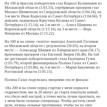
На 100 м брассом победителем стал Кирилл Кузовников из
Московской области (1:03.33), серебряным призером стал
Михаил Шемятихин из Свердловской области (1:04.24), на
3-м месте Иван Кириллов из Санкт-Петербурга (1:04.66). У
девушек лидировала Кристина Кускова из Санкт-
Петербурга (1:15.14), на 2-м месте — Алиса Шамаева из
Воронежской области (1:15.16), на 3-м месте — Вера
Неверова из Москвы (1:15.22).
На 100 м на спине «золото» выиграл Анатолий Гусенков
из Московской области с результатом (56.03), на втором
месте — Александр Ширяев из Хабаровского края (56.17),
бронзовым призером стал Евгений Зверев (56.48). На той
же дистанции победительницей стала Екатерина Гузик
(1:03.79), второй финишировала Полина Галах из Санкт-
Петербурга (1:03.86), на 3-м месте — Мария Бакуменко из
Ростовской области (1:05.15).
Полина Галах поделилась эмоциями после финала:
«На 200 м на спине перед стартом у меня порвался
гидрокостюм, мы за 20 минут до старта покупали новый,
это сбило мой настрой, я точно могла лучше проплыть, но
у меня были сильные соперницы. Чтобы достичь своей
цели, нужны сильные противники, чтобы ты их смог