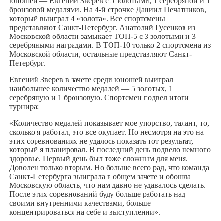
юношей — Евгений Зверев с 5 золотыми, 1 серебряной и 1
бронзовой медалями. На 4-й строчке Даниил Печатников,
который выиграл 4 «золота». Все спортсмены
представляют Санкт-Петербург. Анатолий Гусенков из
Московской области замыкает ТОП-5 с 3 золотыми и 3
серебряными наградами. В ТОП-10 только 2 спортсмена из
Московской области, остальные представляют Санкт-
Петербург.
Евгений Зверев в зачете среди юношей выиграл
наибольшее количество медалей — 5 золотых, 1
серебряную и 1 бронзовую. Спортсмен подвел итоги
турнира:
«Количество медалей показывает мое упорство, талант, то,
сколько я работал, это все окупает. Но несмотря на это на
этих соревнованиях не удалось показать тот результат,
который я планировал. В последний день подвело немного
здоровье. Первый день был тоже сложным для меня.
Доволен только вторым. Но больше всего рад, что команда
Санкт-Петербурга выиграла в общем зачете и обошла
Московскую область, что нам давно не удавалось сделать.
После этих соревнований буду больше работать над
своими внутренними качествами, больше
концентрироваться на себе и выступлении».