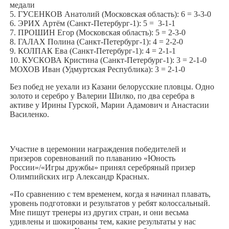
медали
5. ГУСЕНКОВ Анатолий (Московская область): 6 = 3-3-0
6. ЭРИХ Артём (Санкт-Петербург-1): 5 = 3-1-1
7. ПРОШИН Егор (Московская область): 5 = 2-3-0
8. ГАЛАХ Полина (Санкт-Петербург-1): 4 = 2-2-0
9. КОЛПАК Ева (Санкт-Петербург-1): 4 = 2-1-1
10. КУСКОВА Кристина (Санкт-Петербург-1): 3 = 2-1-0
МОХОВ Иван (Удмуртская Республика): 3 = 2-1-0
Без побед не уехали из Казани белорусские пловцы. Одно
золото и серебро у Валерии Шилко, по два серебра в
активе у Ирины Гурской, Марии Адамович и Анастасии
Василенко.
Участие в церемонии награждения победителей и
призеров соревнований по плаванию «Юность
России»/«Игры дружбы» принял серебряный призер
Олимпийских игр Александр Красных.
«По сравнению с тем временем, когда я начинал плавать,
уровень подготовки и результатов у ребят колоссальный.
Мне пишут тренеры из других стран, и они весьма
удивлены и шокированы тем, какие результаты у нас