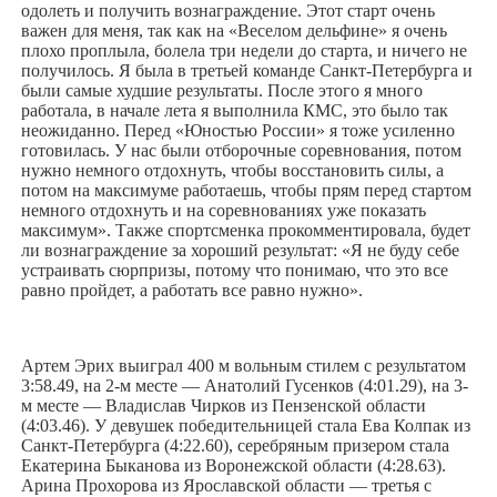
одолеть и получить вознаграждение. Этот старт очень
важен для меня, так как на «Веселом дельфине» я очень
плохо проплыла, болела три недели до старта, и ничего не
получилось. Я была в третьей команде Санкт-Петербурга и
были самые худшие результаты. После этого я много
работала, в начале лета я выполнила КМС, это было так
неожиданно. Перед «Юностью России» я тоже усиленно
готовилась. У нас были отборочные соревнования, потом
нужно немного отдохнуть, чтобы восстановить силы, а
потом на максимуме работаешь, чтобы прям перед стартом
немного отдохнуть и на соревнованиях уже показать
максимум». Также спортсменка прокомментировала, будет
ли вознаграждение за хороший результат: «Я не буду себе
устраивать сюрпризы, потому что понимаю, что это все
равно пройдет, а работать все равно нужно».
Артем Эрих выиграл 400 м вольным стилем с результатом
3:58.49, на 2-м месте — Анатолий Гусенков (4:01.29), на 3-
м месте — Владислав Чирков из Пензенской области
(4:03.46). У девушек победительницей стала Ева Колпак из
Санкт-Петербурга (4:22.60), серебряным призером стала
Екатерина Быканова из Воронежской области (4:28.63).
Арина Прохорова из Ярославской области — третья с