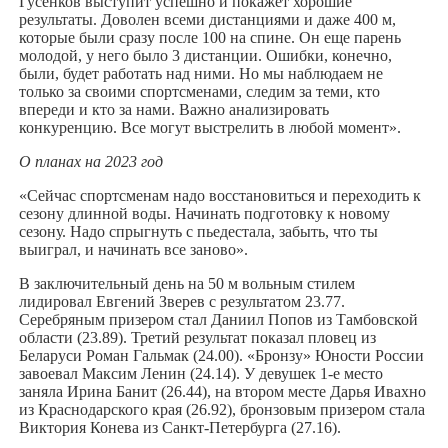
Гусенков выступит успешно и покажет хорошие
результаты. Доволен всеми дистанциями и даже 400 м,
которые были сразу после 100 на спине. Он еще парень
молодой, у него было 3 дистанции. Ошибки, конечно,
были, будет работать над ними. Но мы наблюдаем не
только за своими спортсменами, следим за теми, кто
впереди и кто за нами. Важно анализировать
конкуренцию. Все могут выстрелить в любой момент».
О планах на 2023 год
«Сейчас спортсменам надо восстановиться и переходить к
сезону длинной воды. Начинать подготовку к новому
сезону. Надо спрыгнуть с пьедестала, забыть, что ты
выиграл, и начинать все заново».
В заключительный день на 50 м вольным стилем
лидировал Евгений Зверев с результатом 23.77.
Серебряным призером стал Даниил Попов из Тамбовской
области (23.89). Третий результат показал пловец из
Беларуси Роман Гальмак (24.00). «Бронзу» Юности России
завоевал Максим Ленин (24.14). У девушек 1-е место
заняла Ирина Банит (26.44), на втором месте Дарья Ивахно
из Краснодарского края (26.92), бронзовым призером стала
Виктория Конева из Санкт-Петербурга (27.16).