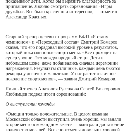
показывают дети. Хотел бы выразить благодарность за
приглашение. Люблю смотреть соревнования «Игры
дружбы». Все было красочно и интересно», — отметил
Александр Красных.
Старший тренер целевых программ ВФП «Я стану
чемпионом» и «Переходный состав» Дмитрий Комаров
сказал, что его порадовал высокий уровень результатов,
который показали юные спортсмены. «Все проходит на
супер уровне. Это международный старт. Дети в
небольшом шоке, даже побаивались сначала церемонии
награждения. Результаты отличные, каждый день бьются
рекорды у девочек и мальчиков. У нас растет отличное
поколение спортсменов», — заявил Дмитрий Комаров.
Личный тренер Анатолия Гусенкова Сергей Викторович
Любимцев подвел итоги соревнований:
О выступлении команды
«Эмоции только положительные. В целом команда
Московской области выступила очень хорошо, мы заняли
второе место в командном зачете — выиграли достаточное
количество медалей. Все спортсмены довольны хорошей