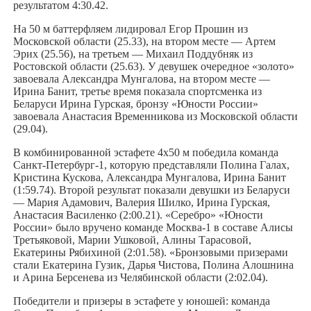
результатом 4:30.42.
На 50 м баттерфляем лидировал Егор Прошин из
Московской области (25.33), на втором месте — Артем
Эрих (25.56), на третьем — Михаил Поддубняк из
Ростовской области (25.63). У девушек очередное «золото»
завоевала Александра Мунгалова, на втором месте —
Ирина Банит, третье время показала спортсменка из
Беларуси Ирина Гурская, бронзу «Юности России»
завоевала Анастасия Временникова из Московской области
(29.04).
В комбинированной эстафете 4х50 м победила команда
Санкт-Петербург-1, которую представляли Полина Галах,
Кристина Кускова, Александра Мунгалова, Ирина Банит
(1:59.74). Второй результат показали девушки из Беларуси
— Мария Адамович, Валерия Шилко, Ирина Гурская,
Анастасия Василенко (2:00.21). «Серебро» «Юности
России» было вручено команде Москва-1 в составе Алисы
Третьяковой, Марии Ушковой, Алины Тарасовой,
Екатерины Рябихиной (2:01.58). «Бронзовыми призерами
стали Екатерина Гузик, Дарья Чистова, Полина Алошнина
и Арина Берсенева из Челябинской области (2:02.04).
Победители и призеры в эстафете у юношей: команда